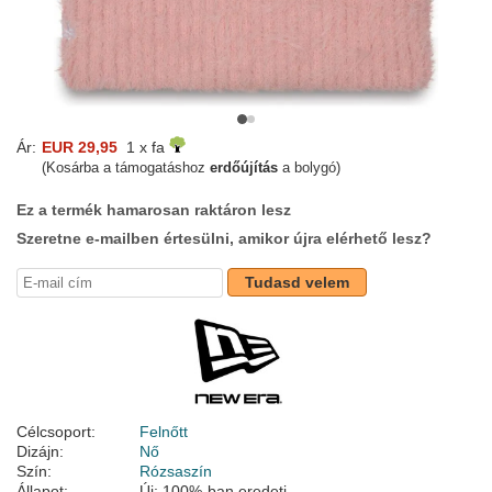
Ár:
EUR 29,95
1 x fa
(Kosárba a támogatáshoz
erdőújítás
a bolygó)
Ez a termék hamarosan raktáron lesz
Szeretne e-mailben értesülni, amikor újra elérhető lesz?
Tudasd velem
Célcsoport:
Felnőtt
Dizájn:
Nő
Szín:
Rózsaszín
Állapot:
Új; 100%-ban eredeti