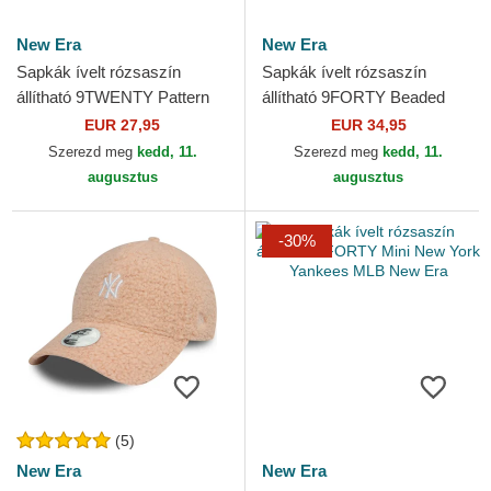
New Era
New Era
Sapkák ívelt rózsaszín
Sapkák ívelt rózsaszín
állítható 9TWENTY Pattern
állítható 9FORTY Beaded
Spring Training Fan Pack
New York Yankees MLB New
EUR 27,95
EUR 34,95
2025 New York Yankees...
Era
Szerezd meg
kedd, 11.
Szerezd meg
kedd, 11.
augusztus
augusztus
-30%
(5)
New Era
New Era