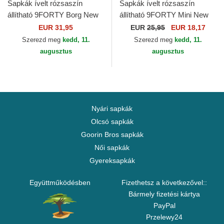
Sapkák ívelt rózsaszín
Sapkák ívelt rózsaszín
állítható 9FORTY Borg New
állítható 9FORTY Mini New
York Yankees MLB New Era
York Yankees MLB New Era
EUR 31,95
EUR
25,95
EUR 18,17
Szerezd meg
kedd, 11.
Szerezd meg
kedd, 11.
augusztus
augusztus
Nyári sapkák
Olcsó sapkák
Goorin Bros sapkák
Női sapkák
Gyereksapkák
Együttműködésben
Fizethetsz a következővel::
Bármely fizetési kártya
PayPal
Przelewy24