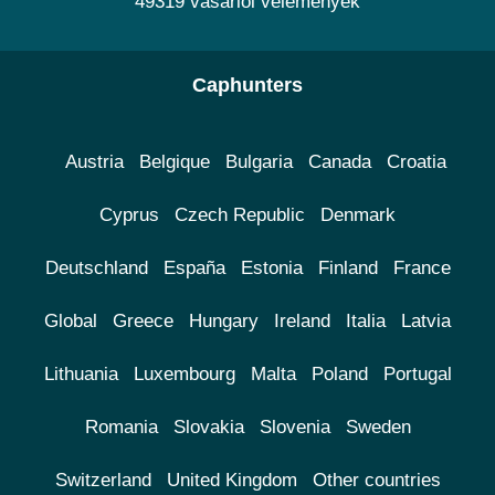
49319 vásárlói vélemények
Caphunters
Austria
Belgique
Bulgaria
Canada
Croatia
Cyprus
Czech Republic
Denmark
Deutschland
España
Estonia
Finland
France
Global
Greece
Hungary
Ireland
Italia
Latvia
Lithuania
Luxembourg
Malta
Poland
Portugal
Romania
Slovakia
Slovenia
Sweden
Switzerland
United Kingdom
Other countries