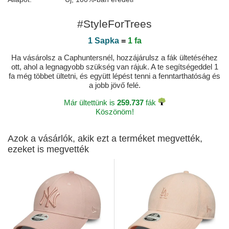
#StyleForTrees
1 Sapka
=
1 fa
Ha vásárolsz a Caphuntersnél, hozzájárulsz a fák ültetéséhez
ott, ahol a legnagyobb szükség van rájuk. A te segítségeddel 1
fa még többet ültetni, és együtt lépést tenni a fenntarthatóság és
a jobb jövő felé.
Már ültettünk is
259.737
fák
Köszönöm!
Azok a vásárlók, akik ezt a terméket megvették,
ezeket is megvették