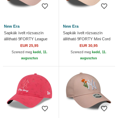
New Era
New Era
Sapkák ívelt rózsaszín
Sapkák ívelt rózsaszín
állítható 9FORTY League
állítható 9FORTY Mini Cord
Essential New York Yankees
Los Angeles Dodgers MLB
EUR 25,95
EUR 30,95
MLB New Era
New Era
Szerezd meg
kedd, 11.
Szerezd meg
kedd, 11.
augusztus
augusztus