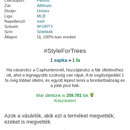
Célcsoport:
Felnőtt
Zár:
Állítható
Dizájn:
Unisex
Liga:
MLB
Napellenző:
ívelt
Sziluett:
9FORTY
Szín:
Sötétkék
Állapot:
Új; 100%-ban eredeti
#StyleForTrees
1 sapka
=
1 fa
Ha vásárolsz a Caphuntersnél, hozzájárulsz a fák ültetéséhez
ott, ahol a legnagyobb szükség van rájuk. A te segítségeddel 1
fa még többet ültetni, és együtt lépést tenni a fenntarthatóság és
a jobb jövő felé.
Már ültettünk is
259.781
fák
Köszönöm!
Azok a vásárlók, akik ezt a terméket megvették,
ezeket is megvették