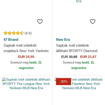
(4.5)
47 Brand
New Era
Sapkák ívelt sötétkék
Sapkák ívelt sötétkék
snapback New York Yankees
állítható 9FORTY Diamond
MLB 47 Brand
Era Essential New York
EUR 24,95
EUR
30,95
EUR 21,67
Yankees MLB New Era
Szerezd meg
kedd, 11.
Szerezd meg
kedd, 11.
augusztus
augusztus
-30%