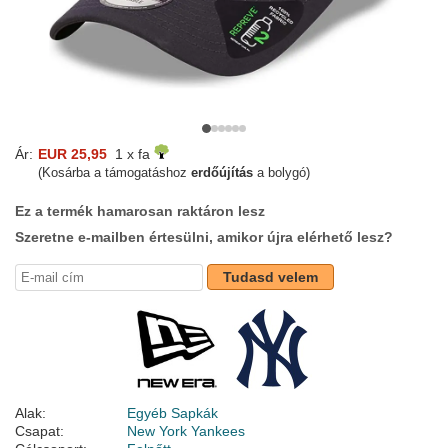
Ár:
EUR 25,95
1 x fa
(Kosárba a támogatáshoz
erdőújítás
a bolygó)
Ez a termék hamarosan raktáron lesz
Szeretne e-mailben értesülni, amikor újra elérhető lesz?
Tudasd velem
Alak:
Egyéb Sapkák
Csapat:
New York Yankees