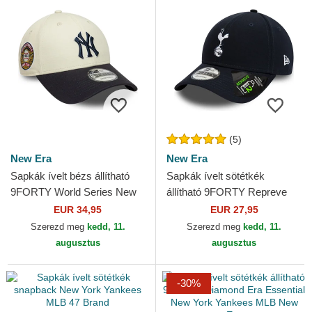
(5)
New Era
New Era
Sapkák ívelt bézs állítható
Sapkák ívelt sötétkék
9FORTY World Series New
állítható 9FORTY Repreve
York Yankees MLB New Era
Tottenham Hotspur Football
EUR 34,95
EUR 27,95
Club Premier League New...
Szerezd meg
kedd, 11.
Szerezd meg
kedd, 11.
augusztus
augusztus
-30%