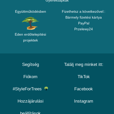
Gyereksapkák
Együttműködésben
Fizethetsz a következővel::
Bármely fizetési kártya
PayPal
Przelewy24
Eden erdőtelepítési
projektek
Segítség
Találj meg minket itt:
Fiókom
TikTok
#StyleForTrees
Facebook
Hozzájárulási
Instagram
beállítások