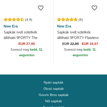
(4.9)
(5)
New Era
New Era
Sapkák ívelt sötétkék
Sapkák ívelt sötétkék
állítható 9FORTY The
állítható 9FORTY Flawless
League New York Yankees
New York Yankees MLB New
EUR 27,95
EUR
22,95
EUR 16,07
MLB New Era
Era
Szerezd meg
kedd, 11.
Szerezd meg
kedd, 11.
augusztus
augusztus
Nyári sapkák
Olcsó sapkák
Goorin Bros sapkák
Női sapkák