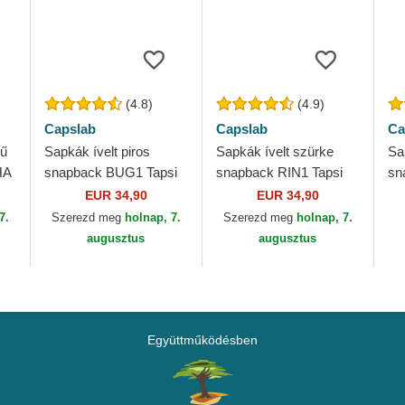
(4.8)
(4.9)
Capslab
Capslab
Ca
nű
Sapkák ívelt piros
Sapkák ívelt szürke
Sa
HA
snapback BUG1 Tapsi
snapback RIN1 Tapsi
sn
Hapsi Looney Tunes
Hapsi Looney Tunes
Ha
EUR 34,90
EUR 34,90
Capslab
Capslab
Ca
7.
Szerezd meg
holnap, 7.
Szerezd meg
holnap, 7.
augusztus
augusztus
Együttműködésben