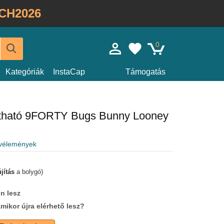
CH2026
0
Kategóriák
InstaCap
Támogatás
llítható 9FORTY Bugs Bunny Looney
 vélemények
jítás
a bolygó)
n lesz
amikor újra elérhető lesz?