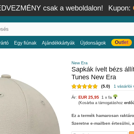
DVEZMÉNY csak a weboldalon!
Kupon:
Outlet
ártó
Egy fiúnak
Ajándékkártyák
Újdonságok
New Era
Sapkák ívelt bézs á
Tunes New Era
(5.0)
1 vásárlói
Ár:
EUR 25,95
1 x fa
(Kosárba a támogatáshoz
erdőú
Ez a termék hamarosan raktáro
Szeretne e-mailben értesülni, 