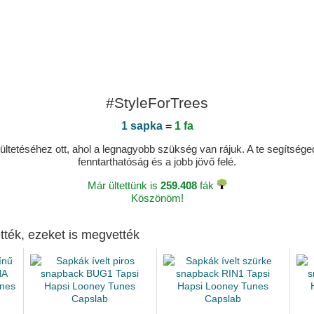
#StyleForTrees
1 sapka
=
1 fa
ltetéséhez ott, ahol a legnagyobb szükség van rájuk. A te segítségedde
fenntarthatóság és a jobb jövő felé.
Már ültettünk is
259.408
fák
Köszönöm!
tték, ezeket is megvették