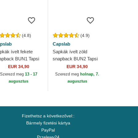
(4.8)
(4.9)
pslab
Capslab
pkák ívelt fekete
Sapkák ívelt zöld
apback BUN1 Tapsi
snapback BUN2 Tapsi
psi Looney Tunes
Hapsi Looney Tunes
EUR 34,90
EUR 34,90
pslab
Capslab
Szerezd meg
13 - 17
Szerezd meg
holnap, 7.
augusztus
augusztus
Fizethetsz a következővel::
Bármely fizetési kártya
PayPal
Przelewy24