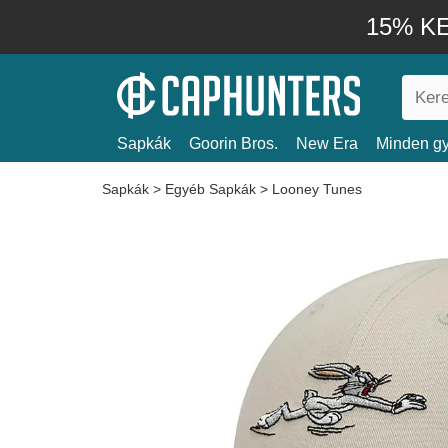
15% KE
Sapkák
Goorin Bros.
New Era
Minden gy
Sapkák
>
Egyéb Sapkák
>
Looney Tunes