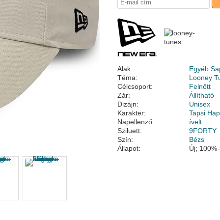
Alak:
Egyéb Sa
Téma:
Looney T
Célcsoport:
Felnőtt
Zár:
Állítható
Dizájn:
Unisex
Karakter:
Tapsi Hap
Napellenző:
ívelt
Sziluett:
9FORTY
Szín:
Bézs
Állapot:
Új; 100%-