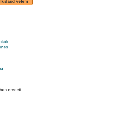
Tudasd velem
pkák
unes
si
ban eredeti