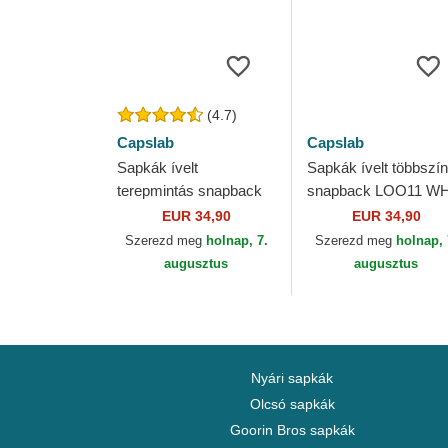
(4.7)
Capslab
Capslab
Sapkák ívelt
Sapkák ívelt többszí
terepmintás snapback
snapback LOO11 W
BUG3 CT Tapsi Hapsi
Tapsi Hapsi Looney
EUR 34,90
EUR 34,90
Looney Tunes Capslab
Tunes Capslab
Szerezd meg
holnap, 7.
Szerezd meg
holnap, 
augusztus
augusztus
Nyári sapkák
Olcsó sapkák
Goorin Bros sapkák