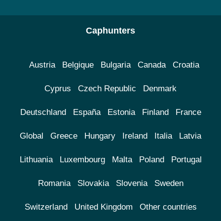
Caphunters
Austria
Belgique
Bulgaria
Canada
Croatia
Cyprus
Czech Republic
Denmark
Deutschland
España
Estonia
Finland
France
Global
Greece
Hungary
Ireland
Italia
Latvia
Lithuania
Luxembourg
Malta
Poland
Portugal
Romania
Slovakia
Slovenia
Sweden
Switzerland
United Kingdom
Other countries