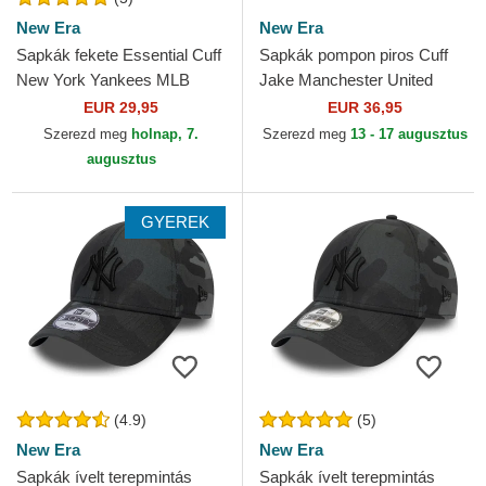
New Era
New Era
Sapkák fekete Essential Cuff
Sapkák pompon piros Cuff
New York Yankees MLB
Jake Manchester United
New Era
Football Club Premier League
EUR 29,95
EUR 36,95
New Era
Szerezd meg
holnap, 7.
Szerezd meg
13 - 17 augusztus
augusztus
GYEREK
(4.9)
(5)
New Era
New Era
Sapkák ívelt terepmintás
Sapkák ívelt terepmintás