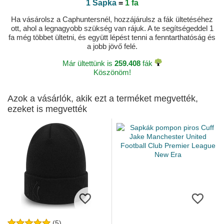
1 Sapka
=
1 fa
Ha vásárolsz a Caphuntersnél, hozzájárulsz a fák ültetéséhez
ott, ahol a legnagyobb szükség van rájuk. A te segítségeddel 1
fa még többet ültetni, és együtt lépést tenni a fenntarthatóság és
a jobb jövő felé.
Már ültettünk is
259.408
fák
Köszönöm!
Azok a vásárlók, akik ezt a terméket megvették,
ezeket is megvették
(5)