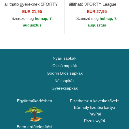
állítható gyereknek 9FORTY
állítható 9FORTY League
League Essential New York
Essential New York Yankees
EUR 21,95
EUR 27,95
Yankees MLB New Era
MLB New Era
Szerezd meg
holnap, 7.
Szerezd meg
holnap, 7.
augusztus
augusztus
Nyári sapkák
Olcsó sapkák
Goorin Bros sapkák
Női sapkák
Gyereksapkák
Együttműködésben
Fizethetsz a következővel::
Bármely fizetési kártya
PayPal
Przelewy24
Eden erdőtelepítési