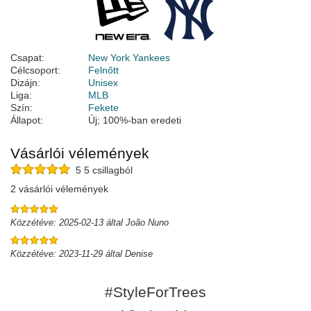
Csapat:
New York Yankees
Célcsoport:
Felnőtt
Dizájn:
Unisex
Liga:
MLB
Szín:
Fekete
Állapot:
Új; 100%-ban eredeti
Vásárlói vélemények
5 5 csillagból
2 vásárlói vélemények
Közzétéve: 2025-02-13 által João Nuno
Közzétéve: 2023-11-29 által Denise
#StyleForTrees