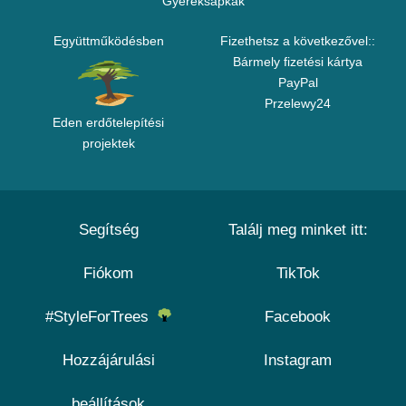
Gyereksapkák
Együttműködésben
Fizethetsz a következővel::
Bármely fizetési kártya
PayPal
Przelewy24
Eden erdőtelepítési
projektek
Segítség
Találj meg minket itt:
Fiókom
TikTok
#StyleForTrees
Facebook
Hozzájárulási
Instagram
beállítások