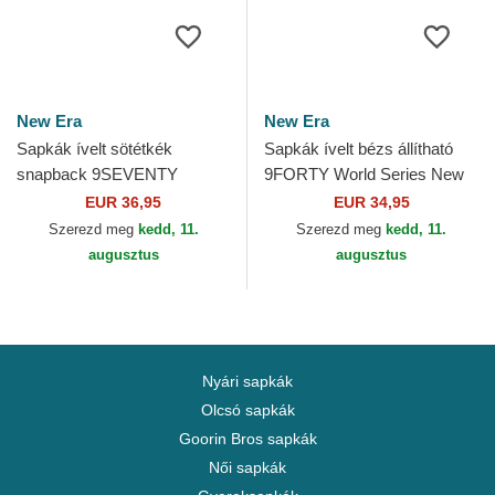
New Era
New Era
Sapkák ívelt sötétkék
Sapkák ívelt bézs állítható
snapback 9SEVENTY
9FORTY World Series New
Stretch Snap Iridiscent
York Yankees MLB New Era
EUR 36,95
EUR 34,95
Chelsea Football Club
Szerezd meg
kedd, 11.
Szerezd meg
kedd, 11.
Premier...
augusztus
augusztus
Nyári sapkák
Olcsó sapkák
Goorin Bros sapkák
Női sapkák