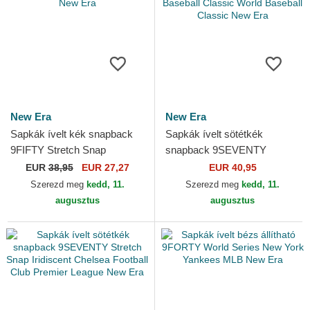
New Era
New Era
Sapkák ívelt kék snapback
Sapkák ívelt sötétkék
9FIFTY Stretch Snap
snapback 9SEVENTY
Flawless French Rugby
Stretch Snap Great Britain
EUR
38,95
EUR 27,27
EUR 40,95
Federation FFR New Era
2026 World Baseball
Szerezd meg
kedd, 11.
Szerezd meg
kedd, 11.
Classic...
augusztus
augusztus