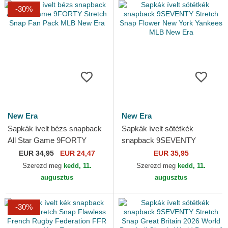
-30%
New Era
New Era
Sapkák ívelt bézs snapback
Sapkák ívelt sötétkék
All Star Game 9FORTY
snapback 9SEVENTY
Stretch Snap Fan Pack MLB
Stretch Snap Flower New
EUR
34,95
EUR 24,47
EUR 35,95
New Era
York Yankees MLB New Era
Szerezd meg
kedd, 11.
Szerezd meg
kedd, 11.
augusztus
augusztus
-30%