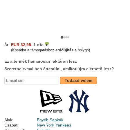
Ár:
EUR 32,95
1 x fa
(Kosárba a támogatáshoz
erdőújítás
a bolygó)
Ez a termék hamarosan raktáron lesz
Szeretne e-mailben értesülni, amikor újra elérhető lesz?
Tudasd velem
Alak:
Egyéb Sapkák
Csapat:
New York Yankees