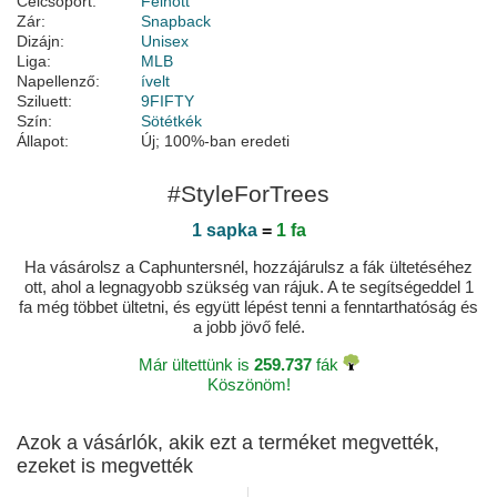
Célcsoport:
Felnőtt
Zár:
Snapback
Dizájn:
Unisex
Liga:
MLB
Napellenző:
ívelt
Sziluett:
9FIFTY
Szín:
Sötétkék
Állapot:
Új; 100%-ban eredeti
#StyleForTrees
1 sapka
=
1 fa
Ha vásárolsz a Caphuntersnél, hozzájárulsz a fák ültetéséhez
ott, ahol a legnagyobb szükség van rájuk. A te segítségeddel 1
fa még többet ültetni, és együtt lépést tenni a fenntarthatóság és
a jobb jövő felé.
Már ültettünk is
259.737
fák
Köszönöm!
Azok a vásárlók, akik ezt a terméket megvették,
ezeket is megvették