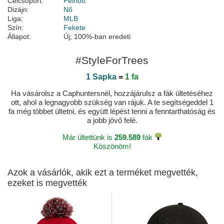
Célcsoport:
Felnőtt
Dizájn:
Nő
Liga:
MLB
Szín:
Fekete
Állapot:
Új; 100%-ban eredeti
#StyleForTrees
1 Sapka
=
1 fa
Ha vásárolsz a Caphuntersnél, hozzájárulsz a fák ültetéséhez
ott, ahol a legnagyobb szükség van rájuk. A te segítségeddel 1
fa még többet ültetni, és együtt lépést tenni a fenntarthatóság és
a jobb jövő felé.
Már ültettünk is
259.589
fák
Köszönöm!
Azok a vásárlók, akik ezt a terméket megvették,
ezeket is megvették