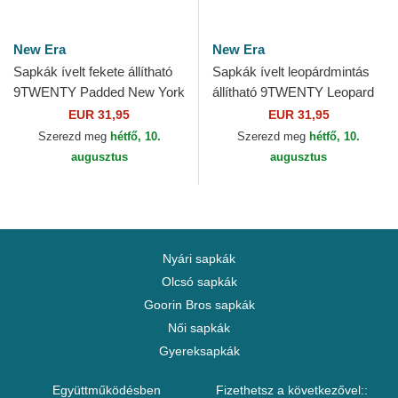
New Era
New Era
Sapkák ívelt fekete állítható
Sapkák ívelt leopárdmintás
9TWENTY Padded New York
állítható 9TWENTY Leopard
Yankees MLB New Era
New York Yankees MLB New
EUR 31,95
EUR 31,95
Era
Szerezd meg
hétfő, 10.
Szerezd meg
hétfő, 10.
augusztus
augusztus
Nyári sapkák
Olcsó sapkák
Goorin Bros sapkák
Női sapkák
Gyereksapkák
Együttműködésben
Fizethetsz a következővel::