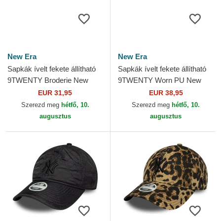
New Era
New Era
Sapkák ívelt fekete állítható
Sapkák ívelt fekete állítható
9TWENTY Broderie New
9TWENTY Worn PU New
York Yankees MLB New Era
York Yankees MLB New Era
EUR 31,95
EUR 38,95
Szerezd meg
hétfő, 10.
Szerezd meg
hétfő, 10.
augusztus
augusztus