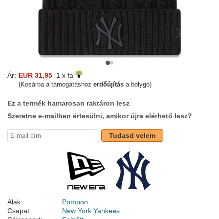
Ár:
EUR 31,95
1 x fa
(Kosárba a támogatáshoz
erdőújítás
a bolygó)
Ez a termék hamarosan raktáron lesz
Szeretne e-mailben értesülni, amikor újra elérhető lesz?
Tudasd velem
Alak:
Pompon
Csapat:
New York Yankees