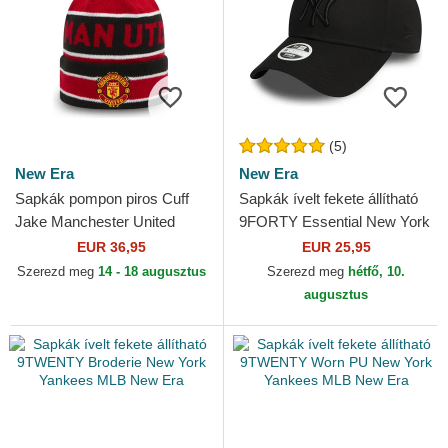
(5)
New Era
New Era
Sapkák pompon piros Cuff
Sapkák ívelt fekete állítható
Jake Manchester United
9FORTY Essential New York
Football Club Premier League
Yankees MLB New Era
EUR 36,95
EUR 25,95
New Era
Szerezd meg
14 - 18 augusztus
Szerezd meg
hétfő, 10.
augusztus