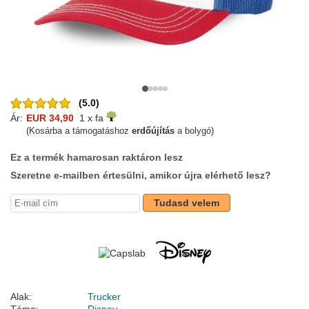
(5.0)
Ár:
EUR 34,90
1 x fa
(Kosárba a támogatáshoz
erdőújítás
a bolygó)
Ez a termék hamarosan raktáron lesz
Szeretne e-mailben értesülni, amikor újra elérhető lesz?
Tudasd velem
Alak:
Trucker