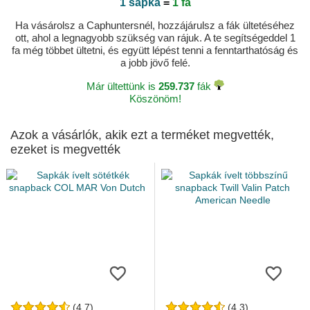
1 sapka
=
1 fa
Ha vásárolsz a Caphuntersnél, hozzájárulsz a fák ültetéséhez
ott, ahol a legnagyobb szükség van rájuk. A te segítségeddel 1
fa még többet ültetni, és együtt lépést tenni a fenntarthatóság és
a jobb jövő felé.
Már ültettünk is
259.737
fák
Köszönöm!
Azok a vásárlók, akik ezt a terméket megvették,
ezeket is megvették
(4.7)
(4.3)