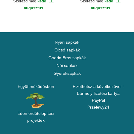
Szerezd meg
kedd, 11.
Szerezd meg
kedd, 11.
augusztus
augusztus
Nyári sapkák
Olcsó sapkák
Goorin Bros sapkák
Női sapkák
Gyereksapkák
Együttműködésben
Fizethetsz a következővel::
Bármely fizetési kártya
PayPal
Przelewy24
Eden erdőtelepítési
projektek