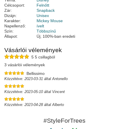
Téma:
Disney
Célcsoport:
Felnőtt
Zár:
Snapback
Dizájn:
Unisex
Karakter:
Mickey Mouse
Napellenző:
ívelt
Szín:
Többszínű
Állapot:
Új; 100%-ban eredeti
Vásárlói vélemények
5 5 csillagból
3 vásárlói vélemények
Bellissimo
Közzétéve: 2023-03-31 által Antonello
Közzétéve: 2023-05-10 által Vincent
Közzétéve: 2023-04-28 által Alberto
#StyleForTrees