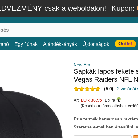
DVEZMÉNY csak a weboldalon!
Kupon:
Outlet
ártó
Egy fiúnak
Ajándékkártyák
Újdonságok
New Era
Sapkák lapos fekete 
Vegas Raiders NFL 
(5.0)
2 vásárlói
Ár:
EUR 36,95
1 x fa
(Kosárba a támogatáshoz
erdőú
Ez a termék hamarosan raktáro
Szeretne e-mailben értesülni, 