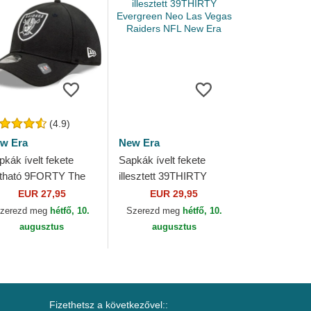
(4.9)
w Era
New Era
pkák ívelt fekete
Sapkák ívelt fekete
lítható 9FORTY The
illesztett 39THIRTY
ague Las Vegas
Evergreen Neo Las
EUR 27,95
EUR 29,95
iders NFL New Era
Vegas Raiders NFL
zerezd meg
hétfő, 10.
Szerezd meg
hétfő, 10.
New Era
augusztus
augusztus
Fizethetsz a következővel::