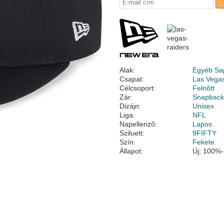
Alak:
Egyéb Sa
Csapat:
Las Vega
Célcsoport:
Felnőtt
Zár:
Snapbac
Dizájn:
Unisex
Liga:
NFL
Napellenző:
Lapos
Sziluett:
9FIFTY
Szín:
Fekete
Állapot:
Új; 100%-