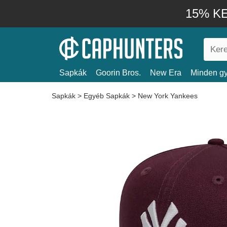
15% KE
Sapkák
Goorin Bros.
New Era
Minden gy
Sapkák
>
Egyéb Sapkák
>
New York Yankees