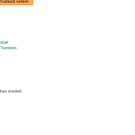
Tudasd velem
pkák
 Yankees
k
ban eredeti