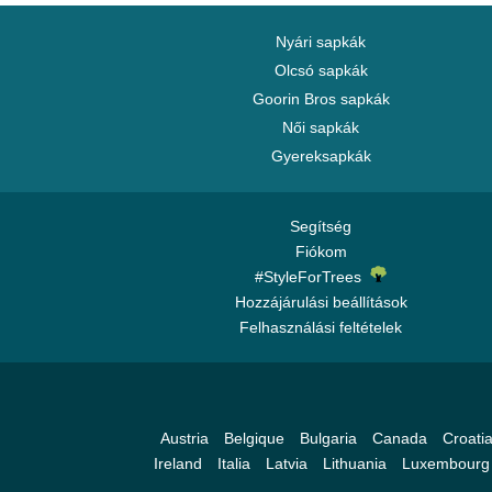
Nyári sapkák
Olcsó sapkák
Goorin Bros sapkák
Női sapkák
Gyereksapkák
Segítség
Fiókom
#StyleForTrees
Hozzájárulási beállítások
Felhasználási feltételek
Austria
Belgique
Bulgaria
Canada
Croati
Ireland
Italia
Latvia
Lithuania
Luxembourg