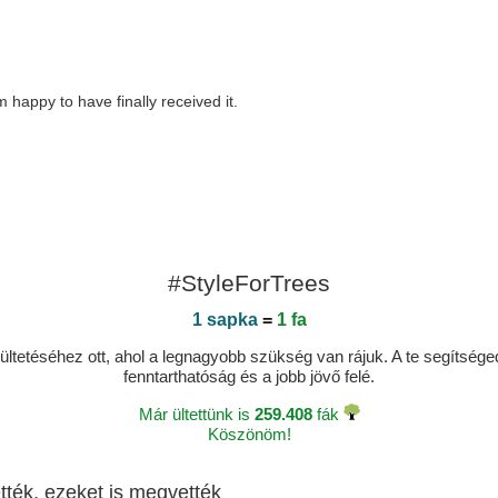
I’m happy to have finally received it.
#StyleForTrees
1 sapka
=
1 fa
ltetéséhez ott, ahol a legnagyobb szükség van rájuk. A te segítségedde
fenntarthatóság és a jobb jövő felé.
Már ültettünk is
259.408
fák
Köszönöm!
tték, ezeket is megvették