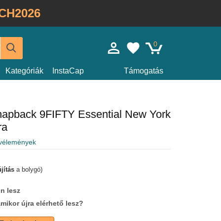
CH2026
0
Kategóriák
InstaCap
Támogatás
snapback 9FIFTY Essential New York
ra
 vélemények
jítás
a bolygó)
n lesz
amikor újra elérhető lesz?