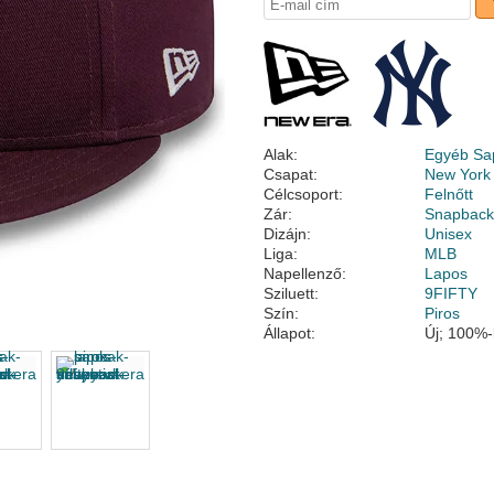
Alak:
Egyéb Sa
Csapat:
New York
Célcsoport:
Felnőtt
Zár:
Snapbac
Dizájn:
Unisex
Liga:
MLB
Napellenző:
Lapos
Sziluett:
9FIFTY
Szín:
Piros
Állapot:
Új; 100%-