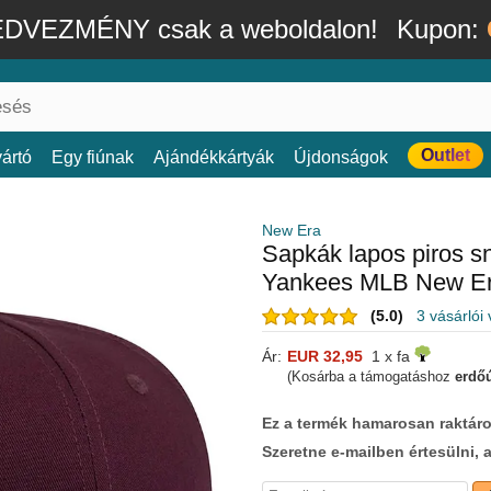
DVEZMÉNY csak a weboldalon!
Kupon:
Outlet
ártó
Egy fiúnak
Ajándékkártyák
Újdonságok
New Era
Sapkák lapos piros 
Yankees MLB New E
(5.0)
3 vásárlói
Ár:
EUR 32,95
1 x fa
(Kosárba a támogatáshoz
erdőú
Ez a termék hamarosan raktáro
Szeretne e-mailben értesülni, 