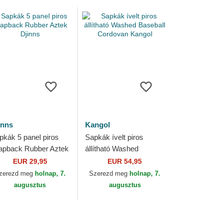
inns
Kangol
pkák 5 panel piros
Sapkák ívelt piros
apback Rubber Aztek
állítható Washed
inns
Baseball Cordovan
EUR 29,95
EUR 54,95
Kangol
zerezd meg
holnap, 7.
Szerezd meg
holnap, 7.
augusztus
augusztus