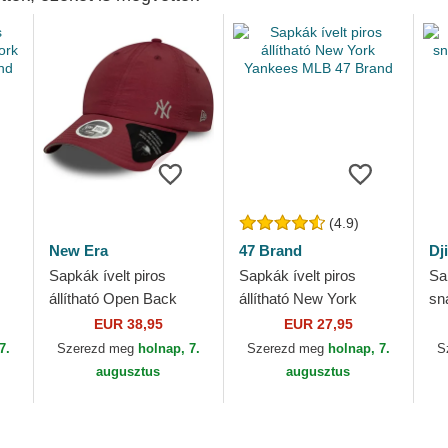
(4.9)
New Era
47 Brand
Dj
Sapkák ívelt piros
Sapkák ívelt piros
Sa
állítható Open Back
állítható New York
sn
7
Flawless New York
Yankees MLB 47 Brand
Dj
EUR 38,95
EUR 27,95
Yankees MLB New Era
7.
Szerezd meg
holnap, 7.
Szerezd meg
holnap, 7.
S
augusztus
augusztus