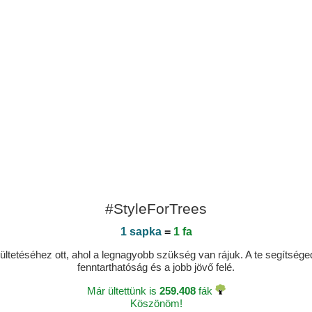
#StyleForTrees
1 sapka
=
1 fa
ltetéséhez ott, ahol a legnagyobb szükség van rájuk. A te segítségedde
fenntarthatóság és a jobb jövő felé.
Már ültettünk is
259.408
fák
Köszönöm!