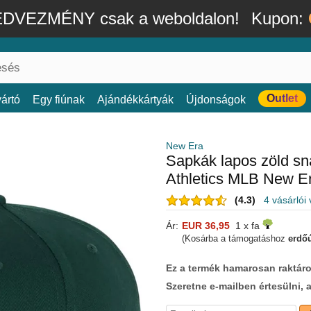
DVEZMÉNY csak a weboldalon!
Kupon:
Outlet
ártó
Egy fiúnak
Ajándékkártyák
Újdonságok
New Era
Sapkák lapos zöld s
Athletics MLB New E
(4.3)
4 vásárlói
Ár:
EUR 36,95
1 x fa
(Kosárba a támogatáshoz
erdőú
Ez a termék hamarosan raktáro
Szeretne e-mailben értesülni, 