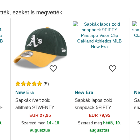
tték, ezeket is megvették
(5)
New Era
New Era
Ne
Sapkák ívelt zöld
Sapkák lapos zöld
Sa
-
állítható 9TWENTY
snapback 9FIFTY
sn
a
Core Classic Oakland
Pinstripe Visor Clip
Fr
EUR 27,95
EUR 79,95
LB
Athletics MLB New Era
Oakland Athletics MLB
At
0.
Szerezd meg
14 - 18
Szerezd meg
hétfő, 10.
S
New Era
augusztus
augusztus