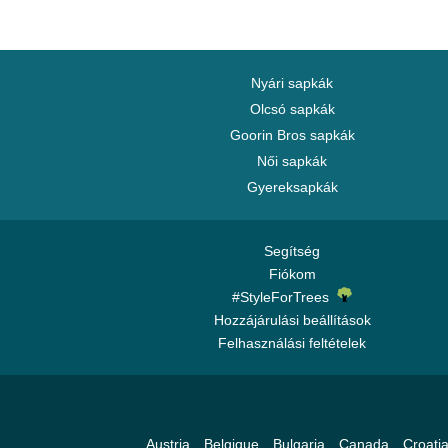
Nyári sapkák
Olcsó sapkák
Goorin Bros sapkák
Női sapkák
Gyereksapkák
Segítség
Fiókom
#StyleForTrees
Hozzájárulási beállítások
Felhasználási feltételek
Austria
Belgique
Bulgaria
Canada
Croati