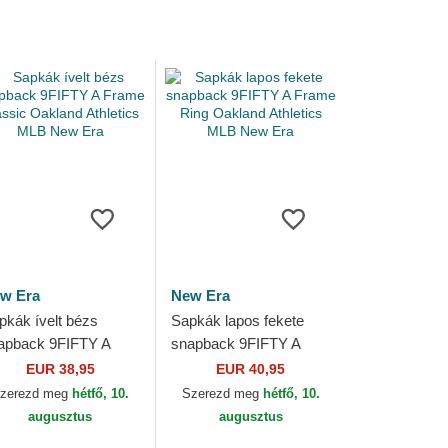
w Era
New Era
pkák ívelt bézs
Sapkák lapos fekete
apback 9FIFTY A
snapback 9FIFTY A
ame Classic Oakland
Frame Ring Oakland
EUR 38,95
EUR 40,95
hletics MLB New Era
Athletics MLB New Era
zerezd meg
hétfő, 10.
Szerezd meg
hétfő, 10.
augusztus
augusztus