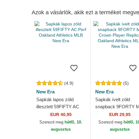
Azok a vásárlók, akik ezt a terméket megve
(4.9)
(5)
New Era
New Era
Sapkák lapos zöld
Sapkák ívelt zöld
illesztett 59FIFTY AC
snapback 9FORTY M
Perf Oakland Athletics
Crown Player Replic
EUR 40,95
EUR 29,95
MLB New Era
Oakland Athletics M
Szerezd meg
hétfő, 10.
Szerezd meg
hétfő, 1
New Era
augusztus
augusztus