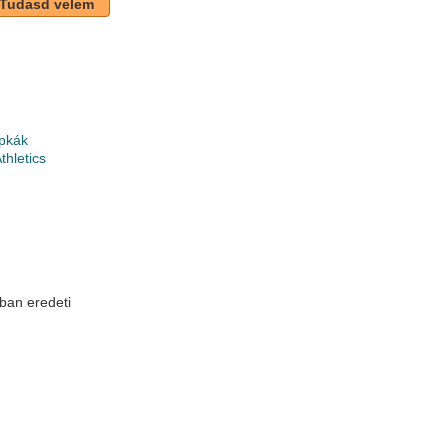
Tudasd velem
pkák
thletics
k
ban eredeti