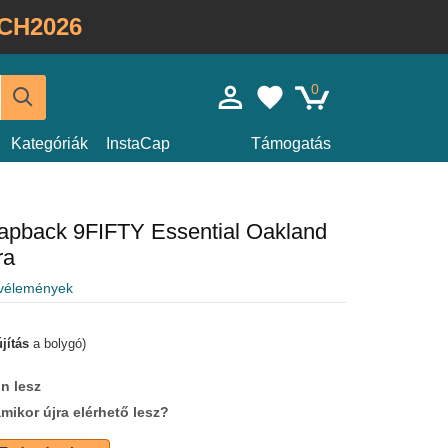
CH2026
0
Kategóriák
InstaCap
Támogatás
napback 9FIFTY Essential Oakland
ra
 vélemények
jítás
a bolygó)
n lesz
amikor újra elérhető lesz?