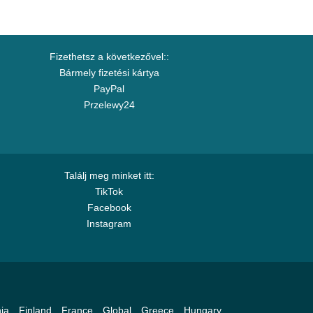
Fizethetsz a következővel::
Bármely fizetési kártya
PayPal
Przelewy24
Találj meg minket itt:
TikTok
Facebook
Instagram
ia
Finland
France
Global
Greece
Hungary