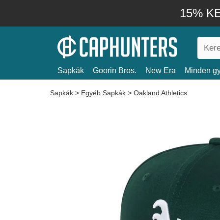
15% KE
Sapkák
Goorin Bros.
New Era
Minden gy
Sapkák
>
Egyéb Sapkák
>
Oakland Athletics