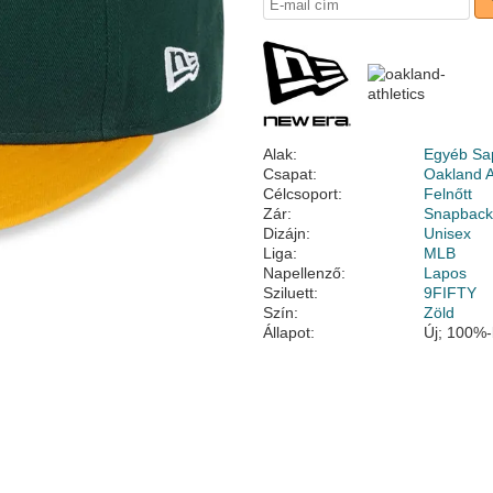
Alak:
Egyéb Sa
Csapat:
Oakland A
Célcsoport:
Felnőtt
Zár:
Snapbac
Dizájn:
Unisex
Liga:
MLB
Napellenző:
Lapos
Sziluett:
9FIFTY
Szín:
Zöld
Állapot:
Új; 100%-