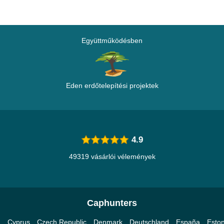
Együttműködésben
Eden erdőtelepítési projektek
4.9
49319 vásárlói vélemények
Caphunters
a
Cyprus
Czech Republic
Denmark
Deutschland
España
Eston