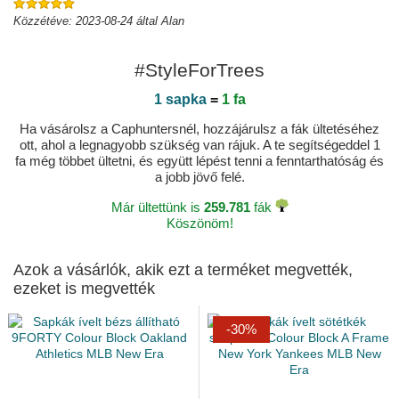
Közzétéve: 2023-08-24 által Alan
#StyleForTrees
1 sapka
=
1 fa
Ha vásárolsz a Caphuntersnél, hozzájárulsz a fák ültetéséhez
ott, ahol a legnagyobb szükség van rájuk. A te segítségeddel 1
fa még többet ültetni, és együtt lépést tenni a fenntarthatóság és
a jobb jövő felé.
Már ültettünk is
259.781
fák
Köszönöm!
Azok a vásárlók, akik ezt a terméket megvették,
ezeket is megvették
-30%