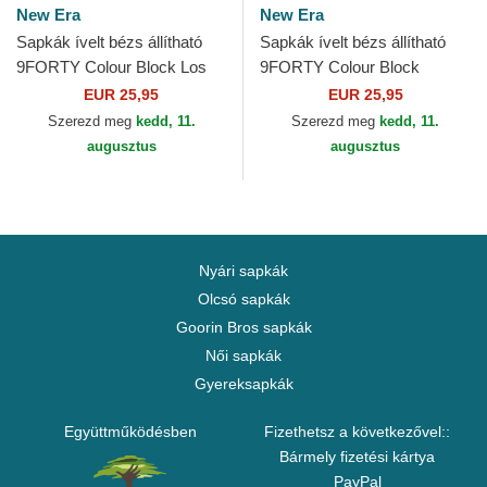
New Era
New Era
Sapkák ívelt bézs állítható
Sapkák ívelt bézs állítható
9FORTY Colour Block Los
9FORTY Colour Block
Angeles Dodgers MLB New
Chicago Bulls NBA New Era
EUR 25,95
EUR 25,95
Era
Szerezd meg
kedd, 11.
Szerezd meg
kedd, 11.
augusztus
augusztus
Nyári sapkák
Olcsó sapkák
Goorin Bros sapkák
Női sapkák
Gyereksapkák
Együttműködésben
Fizethetsz a következővel::
Bármely fizetési kártya
PayPal