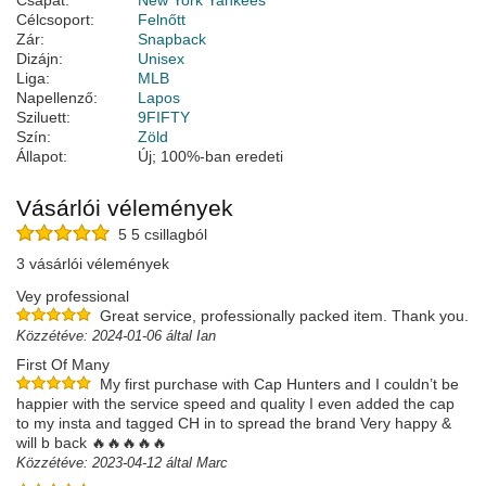
Csapat:
New York Yankees
Célcsoport:
Felnőtt
Zár:
Snapback
Dizájn:
Unisex
Liga:
MLB
Napellenző:
Lapos
Sziluett:
9FIFTY
Szín:
Zöld
Állapot:
Új; 100%-ban eredeti
Vásárlói vélemények
5 5 csillagból
3 vásárlói vélemények
Vey professional
Great service, professionally packed item. Thank you.
Közzétéve: 2024-01-06 által Ian
First Of Many
My first purchase with Cap Hunters and I couldn’t be
happier with the service speed and quality I even added the cap
to my insta and tagged CH in to spread the brand Very happy &
will b back 🔥🔥🔥🔥🔥
Közzétéve: 2023-04-12 által Marc