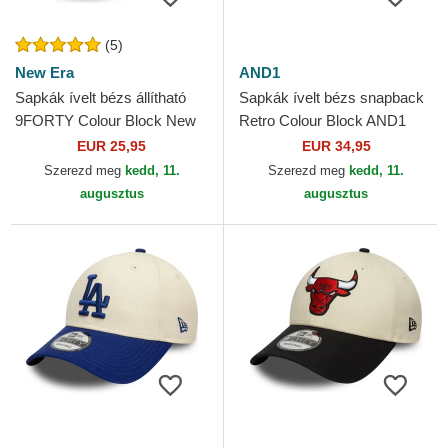
(5)
New Era
AND1
Sapkák ívelt bézs állítható
Sapkák ívelt bézs snapback
9FORTY Colour Block New
Retro Colour Block AND1
York Yankees MLB New Era
EUR 25,95
EUR 34,95
Szerezd meg
kedd, 11.
Szerezd meg
kedd, 11.
augusztus
augusztus