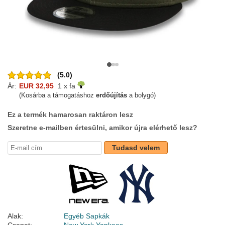
(5.0)
Ár:
EUR 32,95
1 x fa
(Kosárba a támogatáshoz
erdőújítás
a bolygó)
Ez a termék hamarosan raktáron lesz
Szeretne e-mailben értesülni, amikor újra elérhető lesz?
Tudasd velem
Alak:
Egyéb Sapkák