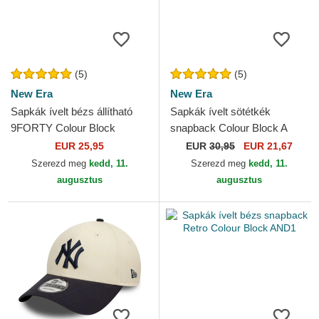
(5)
(5)
New Era
New Era
Sapkák ívelt bézs állítható
Sapkák ívelt sötétkék
9FORTY Colour Block
snapback Colour Block A
Oakland Athletics MLB New
Frame New York Yankees
EUR 25,95
EUR
30,95
EUR 21,67
Era
MLB New Era
Szerezd meg
kedd, 11.
Szerezd meg
kedd, 11.
augusztus
augusztus