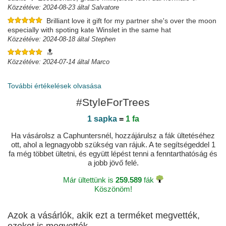
Közzétéve: 2024-08-23 által Salvatore
Brilliant love it gift for my partner she's over the moon
especially with spoting kate Winslet in the same hat
Közzétéve: 2024-08-18 által Stephen
🔝
Közzétéve: 2024-07-14 által Marco
Todo Ok
Buen precio, servicio.
További értékelések olvasása
Közzétéve: 2024-07-11 által Jorge
#StyleForTrees
1 sapka
=
1 fa
Ha vásárolsz a Caphuntersnél, hozzájárulsz a fák ültetéséhez
ott, ahol a legnagyobb szükség van rájuk. A te segítségeddel 1
fa még többet ültetni, és együtt lépést tenni a fenntarthatóság és
a jobb jövő felé.
Már ültettünk is
259.589
fák
Köszönöm!
Azok a vásárlók, akik ezt a terméket megvették,