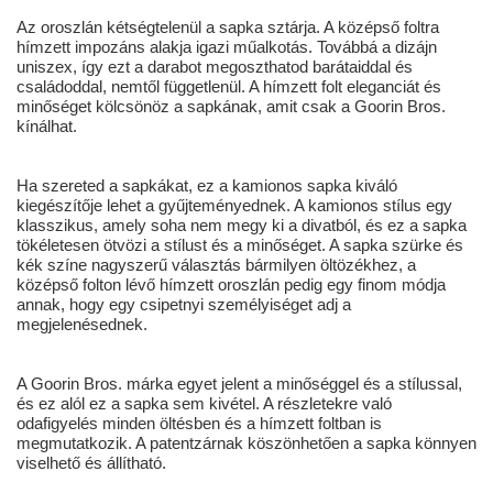
Az oroszlán kétségtelenül a sapka sztárja. A középső foltra
hímzett impozáns alakja igazi műalkotás. Továbbá a dizájn
uniszex, így ezt a darabot megoszthatod barátaiddal és
családoddal, nemtől függetlenül. A hímzett folt eleganciát és
minőséget kölcsönöz a sapkának, amit csak a Goorin Bros.
kínálhat.
Ha szereted a sapkákat, ez a kamionos sapka kiváló
kiegészítője lehet a gyűjteményednek. A kamionos stílus egy
klasszikus, amely soha nem megy ki a divatból, és ez a sapka
tökéletesen ötvözi a stílust és a minőséget. A sapka szürke és
kék színe nagyszerű választás bármilyen öltözékhez, a
középső folton lévő hímzett oroszlán pedig egy finom módja
annak, hogy egy csipetnyi személyiséget adj a
megjelenésednek.
A Goorin Bros. márka egyet jelent a minőséggel és a stílussal,
és ez alól ez a sapka sem kivétel. A részletekre való
odafigyelés minden öltésben és a hímzett foltban is
megmutatkozik. A patentzárnak köszönhetően a sapka könnyen
viselhető és állítható.