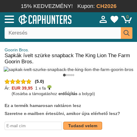
15% KEDVEZMÉNY!
Kupon:
CH2026
0
Goorin Bros.
Sapkák ívelt szürke snapback The King Lion The Farm
Goorin Bros.
(5.0)
Ár:
EUR 39,95
1 x fa
(Kosárba a támogatáshoz
erdőújítás
a bolygó)
Ez a termék hamarosan raktáron lesz
Szeretne e-mailben értesülni, amikor újra elérhető lesz?
Tudasd velem