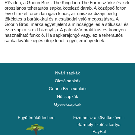
Röviden, a Goorin Bros. The King Lion The Farm szürke és kék
oroszlános teherautós sapka kötelező darab. A középső folton
lévő hímzett oroszlán igazi kincs, az uniszex dizájn pedig
tökéletes a barátokkal és a családdal való megosztásra. A
Goorin Bros. márka egyet jelent a minőséggel és a stílussal, és
ez a sapka is ezt bizonyítja. A patentzár praktikus és könnyen
használható funkció. Ha sapkarajongó vagy, ez a teherautós
sapka kiváló kiegészítője lehet a gyűjteményednek.
Nyári sapkák
Olcsó sapkák
Goorin Bros sapkák
Női sapkák
Gyereksapkák
Együttműködésben
Fizethetsz a következővel::
Bármely fizetési kártya
PayPal