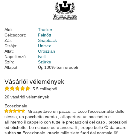
Alak:
Trucker
Célcsoport:
Felnőtt
Zár:
Snapback
Dizájn:
Unisex
Állat:
Oroszlán
Napellenző:
ívelt
Szín:
Szürke
Állapot:
Új; 100%-ban eredeti
Vásárlói vélemények
5 5 csillagból
26 vásárlói vélemények
Eccezionale
Mi aspettavo un pacco..... Ecco l'eccezionalità dello
stesso, un pacchetto curato , all'apertura un sacchetto e
all'interno il cappello con tutte le precauzioni del caso , protezioni
ed etichette. Lo richiuso ed è ancora lì , troppo bello 😍 da usare
subito ❤️ Eccezionale, grazie mille,siete fuori dal normale 💯