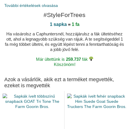
További értékelések olvasása
#StyleForTrees
1 sapka
=
1 fa
Ha vásárolsz a Caphuntersnél, hozzájárulsz a fák ültetéséhez
ott, ahol a legnagyobb szükség van rájuk. A te segítségeddel 1
fa még többet ültetni, és együtt lépést tenni a fenntarthatóság és
a jobb jövő felé.
Már ültettünk is
259.737
fák
Köszönöm!
Azok a vásárlók, akik ezt a terméket megvették,
ezeket is megvették