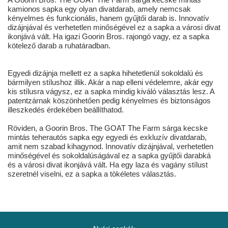
kamionos sapka egy olyan divatdarab, amely nemcsak
kényelmes és funkcionális, hanem gyűjtői darab is. Innovatív
dizájnjával és verhetetlen minőségével ez a sapka a városi divat
ikonjává vált. Ha igazi Goorin Bros. rajongó vagy, ez a sapka
kötelező darab a ruhatáradban.
Egyedi dizájnja mellett ez a sapka hihetetlenül sokoldalú és
bármilyen stílushoz illik. Akár a nap elleni védelemre, akár egy
kis stílusra vágysz, ez a sapka mindig kiváló választás lesz. A
patentzárnak köszönhetően pedig kényelmes és biztonságos
illeszkedés érdekében beállíthatod.
Röviden, a Goorin Bros. The GOAT The Farm sárga kecske
mintás teherautós sapka egy egyedi és exkluzív divatdarab,
amit nem szabad kihagynod. Innovatív dizájnjával, verhetetlen
minőségével és sokoldalúságával ez a sapka gyűjtői darabká
és a városi divat ikonjává vált. Ha egy laza és vagány stílust
szeretnél viselni, ez a sapka a tökéletes választás.