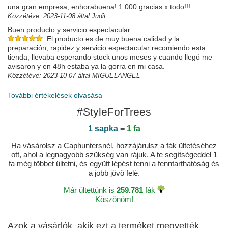
una gran empresa, enhorabuena! 1.000 gracias x todo!!!
Közzétéve: 2023-11-08 által Judit
Buen producto y servicio espectacular.
El producto es de muy buena calidad y la
preparación, rapidez y servicio espectacular recomiendo esta
tienda, llevaba esperando stock unos meses y cuando llegó me
avisaron y en 48h estaba ya la gorra en mi casa.
Közzétéve: 2023-10-07 által MIGUELANGEL
Low Key
További értékelések olvasása
Mein Liebling
Közzétéve: 2023-07-01 által Stefan
#StyleForTrees
Very happy boyfriend!
1 sapka
=
1 fa
Bought this as a gift for my boyfriend. Caphunters are
one of only places I could find that do this specific hat. Service
Ha vásárolsz a Caphuntersnél, hozzájárulsz a fák ültetéséhez
and delivery was great. Boyfriend was delights when I gave him
ott, ahol a legnagyobb szükség van rájuk. A te segítségeddel 1
the box to open. Also impressed with the dust bag as a little
fa még többet ültetni, és együtt lépést tenni a fenntarthatóság és
bonus.
a jobb jövő felé.
Közzétéve: 2023-05-28 által Justine
Már ültettünk is
259.781
fák
Köszönöm!
Azok a vásárlók, akik ezt a terméket megvették,