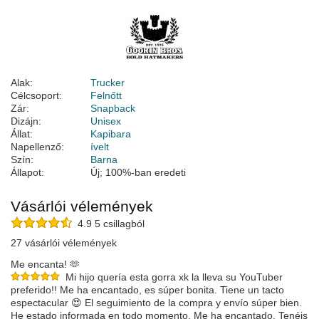
Alak:
Trucker
Célcsoport:
Felnőtt
Zár:
Snapback
Dizájn:
Unisex
Állat:
Kapibara
Napellenző:
ívelt
Szín:
Barna
Állapot:
Új; 100%-ban eredeti
Vásárlói vélemények
4.9 5 csillagból
27 vásárlói vélemények
Me encanta! 🫶
Mi hijo quería esta gorra xk la lleva su YouTuber
preferido!! Me ha encantado, es súper bonita. Tiene un tacto
espectacular 😍 El seguimiento de la compra y envío súper bien.
He estado informada en todo momento. Me ha encantado. Tenéis