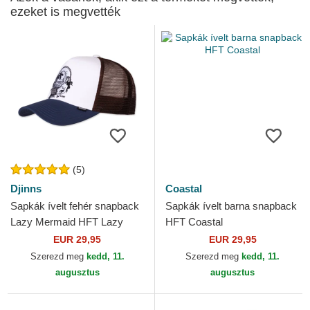
ezeket is megvették
(5)
Djinns
Coastal
Sapkák ívelt fehér snapback
Sapkák ívelt barna snapback
Lazy Mermaid HFT Lazy
HFT Coastal
Days Are The Best Days
EUR 29,95
EUR 29,95
Djinns
Szerezd meg
kedd, 11.
Szerezd meg
kedd, 11.
augusztus
augusztus