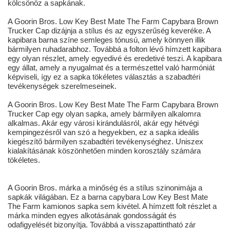
kölcsönöz a sapkának.
A Goorin Bros. Low Key Best Mate The Farm Capybara Brown
Trucker Cap dizájnja a stílus és az egyszerűség keveréke. A
kapibara barna színe semleges tónusú, amely könnyen illik
bármilyen ruhadarabhoz. Továbbá a folton lévő hímzett kapibara
egy olyan részlet, amely egyedivé és eredetivé teszi. A kapibara
egy állat, amely a nyugalmat és a természettel való harmóniát
képviseli, így ez a sapka tökéletes választás a szabadtéri
tevékenységek szerelmeseinek.
A Goorin Bros. Low Key Best Mate The Farm Capybara Brown
Trucker Cap egy olyan sapka, amely bármilyen alkalomra
alkalmas. Akár egy városi kirándulásról, akár egy hétvégi
kempingezésről van szó a hegyekben, ez a sapka ideális
kiegészítő bármilyen szabadtéri tevékenységhez. Uniszex
kialakításának köszönhetően minden korosztály számára
tökéletes.
A Goorin Bros. márka a minőség és a stílus szinonimája a
sapkák világában. Ez a barna capybara Low Key Best Mate
The Farm kamionos sapka sem kivétel. A hímzett folt részlet a
márka minden egyes alkotásának gondosságát és
odafigyelését bizonyítja. Továbbá a visszapattintható zár