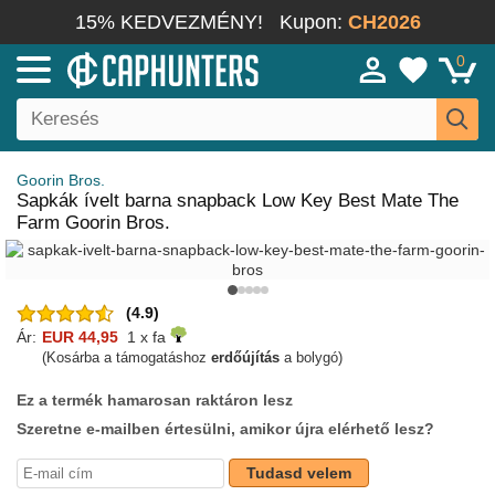
15% KEDVEZMÉNY!
Kupon:
CH2026
0
Goorin Bros.
Sapkák ívelt barna snapback Low Key Best Mate The
Farm Goorin Bros.
(4.9)
Ár:
EUR 44,95
1 x fa
(Kosárba a támogatáshoz
erdőújítás
a bolygó)
Ez a termék hamarosan raktáron lesz
Szeretne e-mailben értesülni, amikor újra elérhető lesz?
Tudasd velem