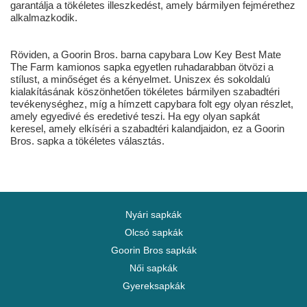
garantálja a tökéletes illeszkedést, amely bármilyen fejmérethez
alkalmazkodik.
Röviden, a Goorin Bros. barna capybara Low Key Best Mate
The Farm kamionos sapka egyetlen ruhadarabban ötvözi a
stílust, a minőséget és a kényelmet. Uniszex és sokoldalú
kialakításának köszönhetően tökéletes bármilyen szabadtéri
tevékenységhez, míg a hímzett capybara folt egy olyan részlet,
amely egyedivé és eredetivé teszi. Ha egy olyan sapkát
keresel, amely elkíséri a szabadtéri kalandjaidon, ez a Goorin
Bros. sapka a tökéletes választás.
Nyári sapkák
Olcsó sapkák
Goorin Bros sapkák
Női sapkák
Gyereksapkák