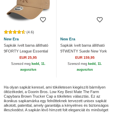
(4.6)
New Era
New Era
Sapkák ívelt barna állítható
Sapkák ívelt barna állítható
9FORTY League Essential
9TWENTY Suede New York
New York Yankees MLB
Yankees MLB New Era
EUR 25,95
EUR 159,95
New Era
Szerezd meg
kedd, 11.
Szerezd meg
kedd, 11.
augusztus
augusztus
Ha olyan sapkát keresel, ami tökéletesen kiegészíti bármilyen
öltözékedet, a Goorin Bros. Low Key Best Mate The Farm
Capybara Brown Trucker Cap a tökéletes választás. Ez az
ikonikus sapkamárka egy felnőtteknek tervezett unisex sapkát
alkotott, patenttal, amely garantálja a kényelmes és biztonságos
illeszkedést. A sapkán lévő hímzett folt eleganciát és minőséget