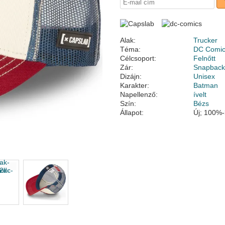
Alak:
Trucker
Téma:
DC Comi
Célcsoport:
Felnőtt
Zár:
Snapbac
Dizájn:
Unisex
Karakter:
Batman
Napellenző:
ívelt
Szín:
Bézs
Állapot:
Új; 100%-