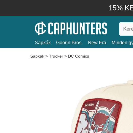
15% KE
Sapkák
Goorin Bros.
New Era
Minden gy
Sapkák
>
Trucker
>
DC Comics