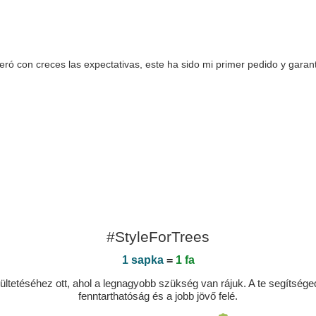
uperó con creces las expectativas, este ha sido mi primer pedido y gar
#StyleForTrees
1 sapka
=
1 fa
ltetéséhez ott, ahol a legnagyobb szükség van rájuk. A te segítségedde
fenntarthatóság és a jobb jövő felé.