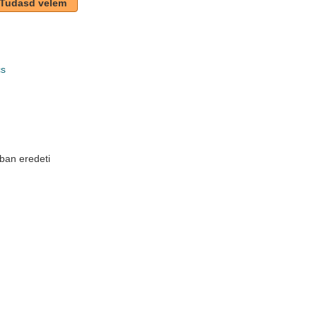
Tudasd velem
cs
k
ban eredeti