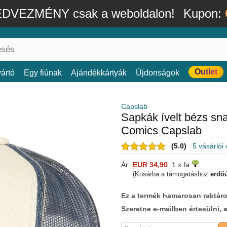
DVEZMÉNY csak a weboldalon!
Kupon:
Outlet
ártó
Egy fiúnak
Ajándékkártyák
Újdonságok
Capslab
Sapkák ívelt bézs s
Comics Capslab
(5.0)
5 vásárlói
Ár:
EUR 34,90
1 x fa
(Kosárba a támogatáshoz
erdőú
Ez a termék hamarosan raktáro
Szeretne e-mailben értesülni, 