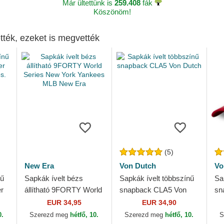
Már ültettünk is
259.408
fák
Köszönöm!
tték, ezeket is megvették
(5)
New Era
Von Dutch
Vo
nű
Sapkák ívelt bézs
Sapkák ívelt többszínű
Sa
r
állítható 9FORTY World
snapback CLA5 Von
sn
s.
Series New York
Dutch
Du
EUR 34,95
EUR 34,90
Yankees MLB New Era
0.
Szerezd meg
hétfő, 10.
Szerezd meg
hétfő, 10.
S