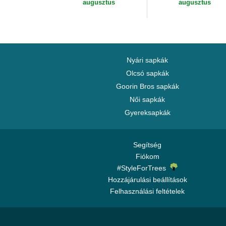
augusztus
augusztus
Nyári sapkák
Olcsó sapkák
Goorin Bros sapkák
Női sapkák
Gyereksapkák
Segítség
Fiókom
#StyleForTrees
Hozzájárulási beállítások
Felhasználási feltételek