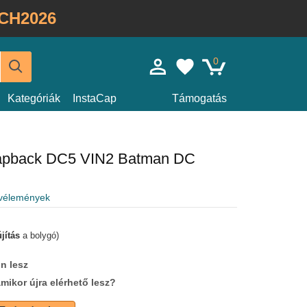
CH2026
0
Kategóriák
InstaCap
Támogatás
napback DC5 VIN2 Batman DC
 vélemények
jítás
a bolygó)
n lesz
amikor újra elérhető lesz?