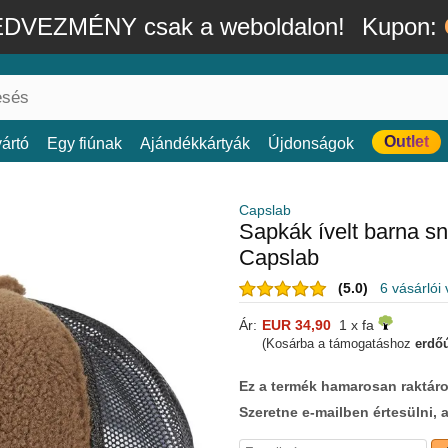
DVEZMÉNY csak a weboldalon!
Kupon:
Outlet
ártó
Egy fiúnak
Ajándékkártyák
Újdonságok
Capslab
Sapkák ívelt barna s
Capslab
(5.0)
6 vásárlói
Ár:
EUR 34,90
1 x fa
(Kosárba a támogatáshoz
erdőú
Ez a termék hamarosan raktáro
Szeretne e-mailben értesülni, 