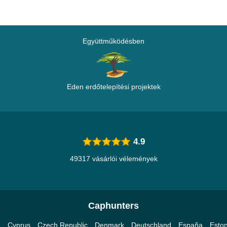
Együttműködésben
Eden erdőtelepítési projektek
4.9
49317 vásárlói vélemények
Caphunters
a
Cyprus
Czech Republic
Denmark
Deutschland
España
Eston