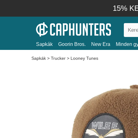
15% KE
Sapkák
Goorin Bros.
New Era
Minden gy
Sapkák
>
Trucker
>
Looney Tunes