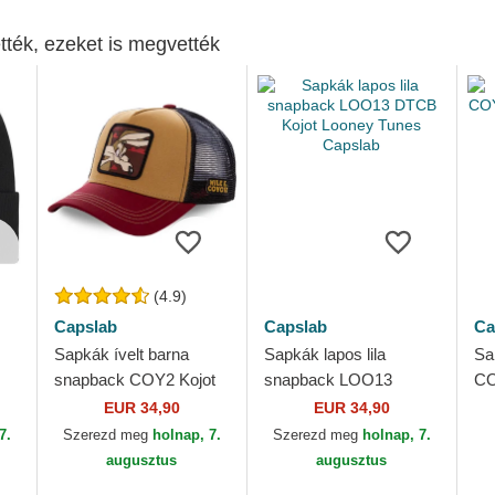
tték, ezeket is megvették
(4.9)
Capslab
Capslab
Ca
Sapkák ívelt barna
Sapkák lapos lila
Sa
snapback COY2 Kojot
snapback LOO13
CO
Looney Tunes Capslab
DTCB Kojot Looney
Tu
EUR 34,90
EUR 34,90
Tunes Capslab
7.
Szerezd meg
holnap, 7.
Szerezd meg
holnap, 7.
augusztus
augusztus