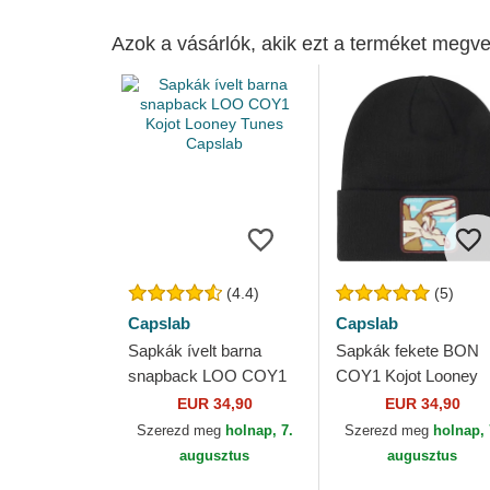
Azok a vásárlók, akik ezt a terméket megve
(4.4)
(5)
Capslab
Capslab
Sapkák ívelt barna
Sapkák fekete BON
snapback LOO COY1
COY1 Kojot Looney
Kojot Looney Tunes
Tunes Capslab
EUR 34,90
EUR 34,90
Capslab
Szerezd meg
holnap, 7.
Szerezd meg
holnap, 
augusztus
augusztus