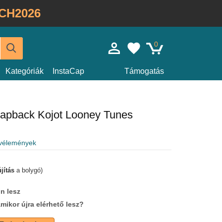
CH2026
0
Kategóriák
InstaCap
Támogatás
napback Kojot Looney Tunes
 vélemények
jítás
a bolygó)
n lesz
amikor újra elérhető lesz?