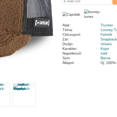
Alak:
Trucker
Téma:
Looney T
Célcsoport:
Felnőtt
Zár:
Snapbac
Dizájn:
Unisex
Karakter:
Kojot
Napellenző:
ívelt
Szín:
Barna
Állapot:
Új; 100%-