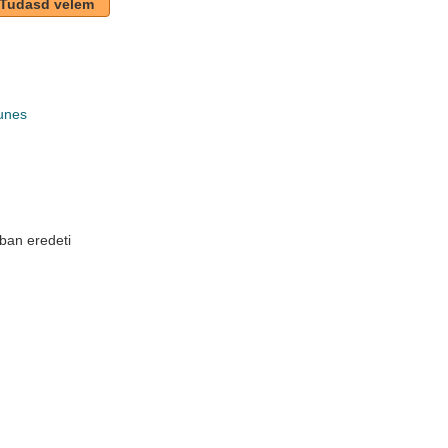
Tudasd velem
unes
k
ban eredeti