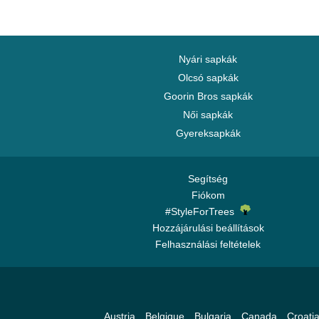
Nyári sapkák
Olcsó sapkák
Goorin Bros sapkák
Női sapkák
Gyereksapkák
Segítség
Fiókom
#StyleForTrees
Hozzájárulási beállítások
Felhasználási feltételek
Austria
Belgique
Bulgaria
Canada
Croati