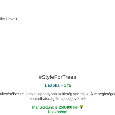
te i love it
#StyleForTrees
1 sapka
=
1 fa
ltetéséhez ott, ahol a legnagyobb szükség van rájuk. A te segítségedde
fenntarthatóság és a jobb jövő felé.
Már ültettünk is
259.408
fák
Köszönöm!