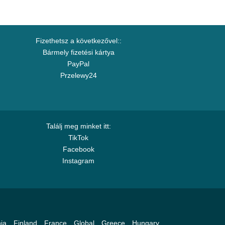
Fizethetsz a következővel::
Bármely fizetési kártya
PayPal
Przelewy24
Találj meg minket itt:
TikTok
Facebook
Instagram
ia
Finland
France
Global
Greece
Hungary