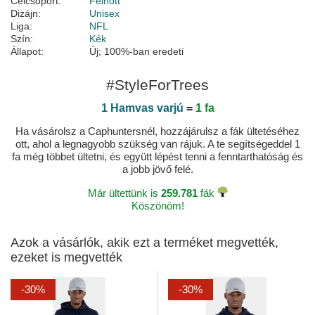
Célcsoport:
Felnőtt
Dizájn:
Unisex
Liga:
NFL
Szín:
Kék
Állapot:
Új; 100%-ban eredeti
#StyleForTrees
1 Hamvas varjú
=
1 fa
Ha vásárolsz a Caphuntersnél, hozzájárulsz a fák ültetéséhez
ott, ahol a legnagyobb szükség van rájuk. A te segítségeddel 1
fa még többet ültetni, és együtt lépést tenni a fenntarthatóság és
a jobb jövő felé.
Már ültettünk is
259.781
fák
Köszönöm!
Azok a vásárlók, akik ezt a terméket megvették,
ezeket is megvették
-30%
-30%