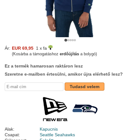
Ár:
EUR 69,95
1 x fa
(Kosárba a támogatáshoz
erdőújítás
a bolygó)
Ez a termék hamarosan raktáron lesz
Szeretne e-mailben értesülni, amikor újra elérhető lesz?
Tudasd velem
Alak:
Kapucnis
Csapat:
Seattle Seahawks