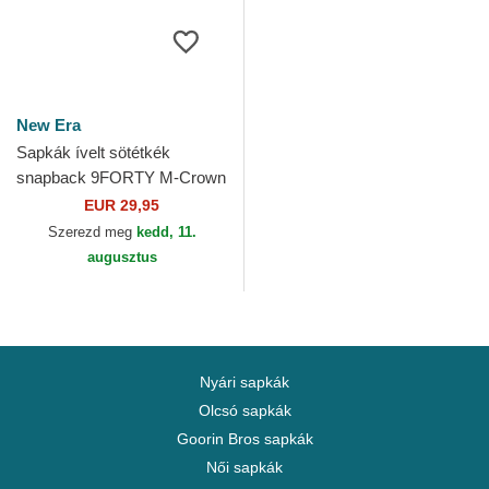
New Era
Sapkák ívelt sötétkék
snapback 9FORTY M-Crown
Team Seattle Seahawks NFL
EUR 29,95
New Era
Szerezd meg
kedd, 11.
augusztus
Nyári sapkák
Olcsó sapkák
Goorin Bros sapkák
Női sapkák