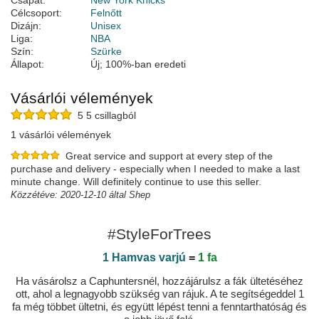
Csapat:
New York Knicks
Célcsoport:
Felnőtt
Dizájn:
Unisex
Liga:
NBA
Szín:
Szürke
Állapot:
Új; 100%-ban eredeti
Vásárlói vélemények
5 5 csillagból
1 vásárlói vélemények
Great service and support at every step of the
purchase and delivery - especially when I needed to make a last
minute change. Will definitely continue to use this seller.
Közzétéve: 2020-12-10 által Shep
#StyleForTrees
1 Hamvas varjú
=
1 fa
Ha vásárolsz a Caphuntersnél, hozzájárulsz a fák ültetéséhez
ott, ahol a legnagyobb szükség van rájuk. A te segítségeddel 1
fa még többet ültetni, és együtt lépést tenni a fenntarthatóság és