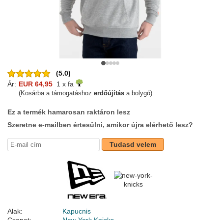
(5.0)
Ár:
EUR 64,95
1 x fa
(Kosárba a támogatáshoz
erdőújítás
a bolygó)
Ez a termék hamarosan raktáron lesz
Szeretne e-mailben értesülni, amikor újra elérhető lesz?
Tudasd velem
Alak:
Kapucnis