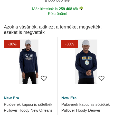
a jobb jövő felé.
Már ültettünk is
259.408
fák
Köszönöm!
Azok a vásárlók, akik ezt a terméket megvették,
ezeket is megvették
-30%
-30%
New Era
New Era
Pulóverek kapucnis sötétkék
Pulóverek kapucnis sötétkék
Pullover Hoody New Orleans
Pullover Hoody Denver