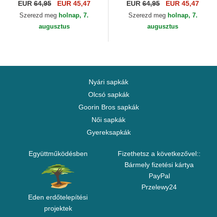
Pelicans NBA New Era
Nuggets NBA New Era
EUR
64,95
EUR 45,47
EUR
64,95
EUR 45,47
Szerezd meg
holnap, 7.
Szerezd meg
holnap, 7.
augusztus
augusztus
Nyári sapkák
Olcsó sapkák
Goorin Bros sapkák
Női sapkák
Gyereksapkák
Együttműködésben
Fizethetsz a következővel::
Bármely fizetési kártya
PayPal
Przelewy24
Eden erdőtelepítési
projektek