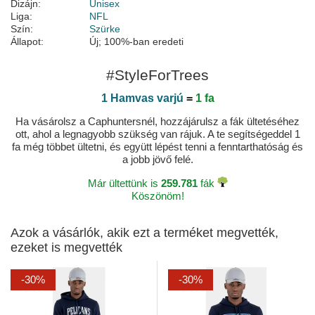
Dizájn:
Unisex
Liga:
NFL
Szín:
Szürke
Állapot:
Új; 100%-ban eredeti
#StyleForTrees
1 Hamvas varjú
=
1 fa
Ha vásárolsz a Caphuntersnél, hozzájárulsz a fák ültetéséhez
ott, ahol a legnagyobb szükség van rájuk. A te segítségeddel 1
fa még többet ültetni, és együtt lépést tenni a fenntarthatóság és
a jobb jövő felé.
Már ültettünk is
259.781
fák
Köszönöm!
Azok a vásárlók, akik ezt a terméket megvették,
ezeket is megvették
-30%
-30%