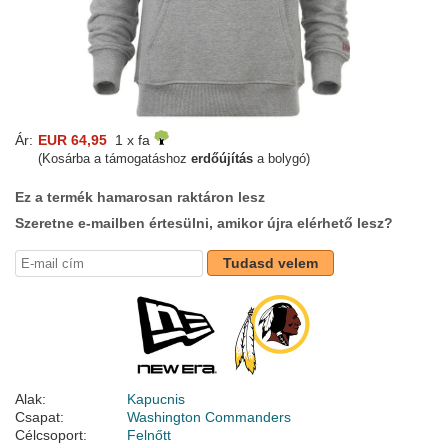
Ár:
EUR 64,95
1 x fa
(Kosárba a támogatáshoz
erdőújítás
a bolygó)
Ez a termék hamarosan raktáron lesz
Szeretne e-mailben értesülni, amikor újra elérhető lesz?
Tudasd velem
Alak:
Kapucnis
Csapat:
Washington Commanders
Célcsoport:
Felnőtt