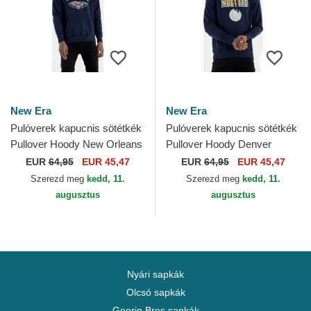
New Era
New Era
Pulóverek kapucnis sötétkék
Pulóverek kapucnis sötétkék
Pullover Hoody New Orleans
Pullover Hoody Denver
Pelicans NBA New Era
Nuggets NBA New Era
EUR
64,95
EUR 45,47
EUR
64,95
EUR 45,47
Szerezd meg
kedd, 11.
Szerezd meg
kedd, 11.
augusztus
augusztus
Nyári sapkák
Olcsó sapkák
Goorin Bros sapkák