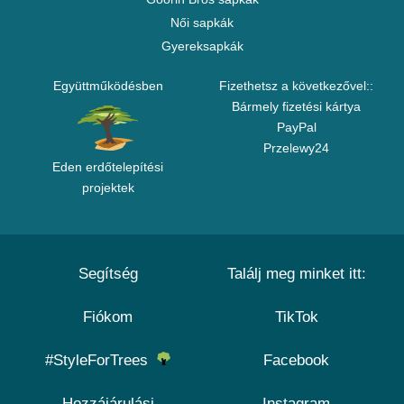
Női sapkák
Gyereksapkák
Együttműködésben
Fizethetsz a következővel::
Bármely fizetési kártya
PayPal
Przelewy24
Eden erdőtelepítési
projektek
Segítség
Találj meg minket itt:
Fiókom
TikTok
#StyleForTrees
Facebook
Hozzájárulási
Instagram