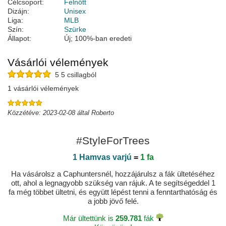
Célcsoport:
Felnőtt
Dizájn:
Unisex
Liga:
MLB
Szín:
Szürke
Állapot:
Új; 100%-ban eredeti
Vásárlói vélemények
5 5 csillagból
1 vásárlói vélemények
Közzétéve: 2023-02-08 által Roberto
#StyleForTrees
1 Hamvas varjú
=
1 fa
Ha vásárolsz a Caphuntersnél, hozzájárulsz a fák ültetéséhez
ott, ahol a legnagyobb szükség van rájuk. A te segítségeddel 1
fa még többet ültetni, és együtt lépést tenni a fenntarthatóság és
a jobb jövő felé.
Már ültettünk is
259.781
fák