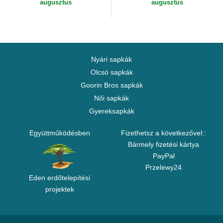
augusztus
augusztus
Nyári sapkák
Olcsó sapkák
Goorin Bros sapkák
Női sapkák
Gyereksapkák
Együttműködésben
Fizethetsz a következővel::
Bármely fizetési kártya
PayPal
Przelewy24
Eden erdőtelepítési
projektek