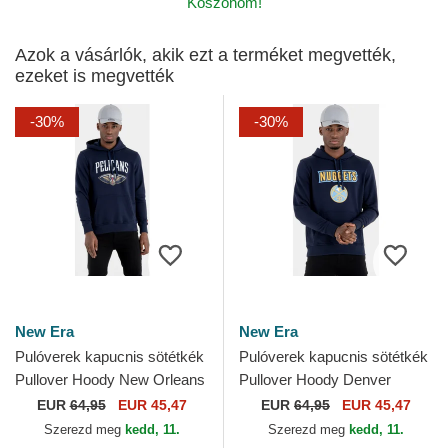
Köszönöm!
Azok a vásárlók, akik ezt a terméket megvették,
ezeket is megvették
-30%
-30%
New Era
New Era
Pulóverek kapucnis sötétkék
Pulóverek kapucnis sötétkék
Pullover Hoody New Orleans
Pullover Hoody Denver
Pelicans NBA New Era
Nuggets NBA New Era
EUR
64,95
EUR 45,47
EUR
64,95
EUR 45,47
Szerezd meg
kedd, 11.
Szerezd meg
kedd, 11.