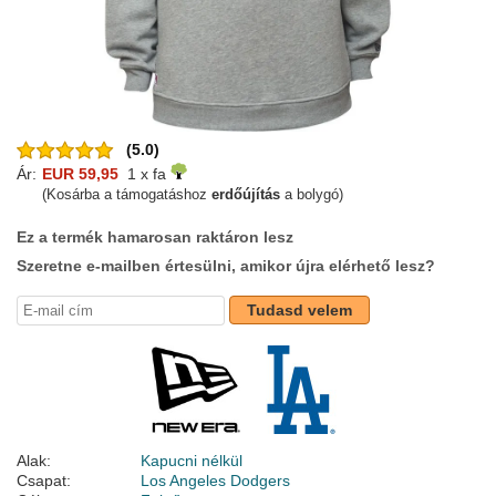
(5.0)
Ár:
EUR 59,95
1 x fa
(Kosárba a támogatáshoz
erdőújítás
a bolygó)
Ez a termék hamarosan raktáron lesz
Szeretne e-mailben értesülni, amikor újra elérhető lesz?
Tudasd velem
Alak:
Kapucni nélkül
Csapat:
Los Angeles Dodgers