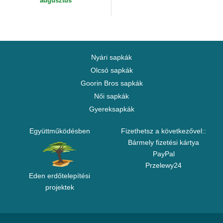
augusztus
Nyári sapkák
Olcsó sapkák
Goorin Bros sapkák
Női sapkák
Gyereksapkák
Együttműködésben
Fizethetsz a következővel::
Bármely fizetési kártya
PayPal
Przelewy24
Eden erdőtelepítési
projektek