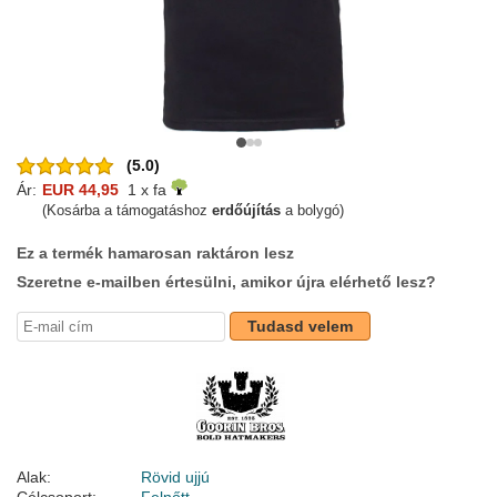
(5.0)
Ár:
EUR 44,95
1 x fa
(Kosárba a támogatáshoz
erdőújítás
a bolygó)
Ez a termék hamarosan raktáron lesz
Szeretne e-mailben értesülni, amikor újra elérhető lesz?
Tudasd velem
Alak:
Rövid ujjú