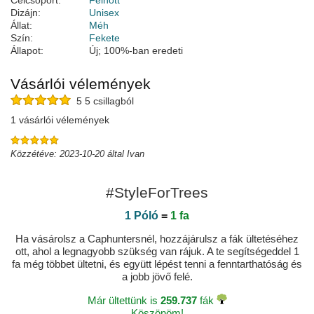
Célcsoport:
Felnőtt
Dizájn:
Unisex
Állat:
Méh
Szín:
Fekete
Állapot:
Új; 100%-ban eredeti
Vásárlói vélemények
5 5 csillagból
1 vásárlói vélemények
Közzétéve: 2023-10-20 által Ivan
#StyleForTrees
1 Póló
=
1 fa
Ha vásárolsz a Caphuntersnél, hozzájárulsz a fák ültetéséhez
ott, ahol a legnagyobb szükség van rájuk. A te segítségeddel 1
fa még többet ültetni, és együtt lépést tenni a fenntarthatóság és
a jobb jövő felé.
Már ültettünk is
259.737
fák
Köszönöm!