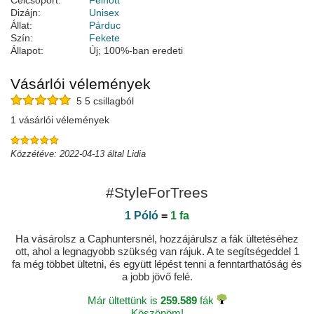
Célcsoport:
Felnőtt
Dizájn:
Unisex
Állat:
Párduc
Szín:
Fekete
Állapot:
Új; 100%-ban eredeti
Vásárlói vélemények
5 5 csillagból
1 vásárlói vélemények
Közzétéve: 2022-04-13 által Lidia
#StyleForTrees
1 Póló
=
1 fa
Ha vásárolsz a Caphuntersnél, hozzájárulsz a fák ültetéséhez
ott, ahol a legnagyobb szükség van rájuk. A te segítségeddel 1
fa még többet ültetni, és együtt lépést tenni a fenntarthatóság és
a jobb jövő felé.
Már ültettünk is
259.589
fák
Köszönöm!