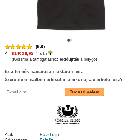
(5.0)
Ár:
EUR 38,95
1 x fa
(Kosárba a támogatáshoz
erdőújítás
a bolygó)
Ez a termék hamarosan raktáron lesz
Szeretne e-mailben értesülni, amikor újra elérhető lesz?
Tudasd velem
Alak:
Rövid ujjú