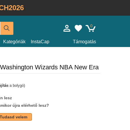
CH2026
0
Kategóriák
InstaCap
Támogatás
ér Washington Wizards NBA New Era
jítás
a bolygó)
n lesz
amikor újra elérhető lesz?
Tudasd velem