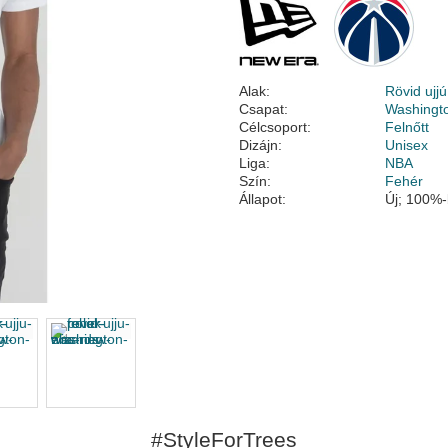
Alak:
Rövid ujjú
Csapat:
Washingt
Célcsoport:
Felnőtt
Dizájn:
Unisex
Liga:
NBA
Szín:
Fehér
Állapot:
Új; 100%-
#StyleForTrees