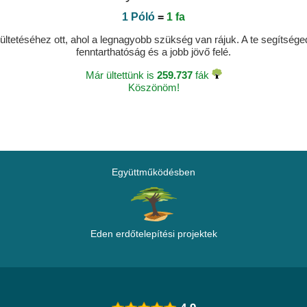
1 Póló
=
1 fa
ltetéséhez ott, ahol a legnagyobb szükség van rájuk. A te segítségedde
fenntarthatóság és a jobb jövő felé.
Már ültettünk is
259.737
fák
Köszönöm!
Együttműködésben
Eden erdőtelepítési projektek