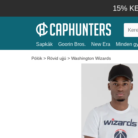
15% KE
Sapkák
Goorin Bros.
New Era
Minden gy
Pólók
>
Rövid ujjú
>
Washington Wizards