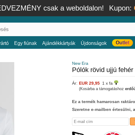
DVEZMÉNY csak a weboldalon!
Kupon:
Outlet
ártó
Egy fiúnak
Ajándékkártyák
Újdonságok
New Era
Pólók rövid ujjú feh
Ár:
EUR 29,95
1 x fa
(Kosárba a támogatáshoz
erdőú
Ez a termék hamarosan raktáro
Szeretne e-mailben értesülni, 