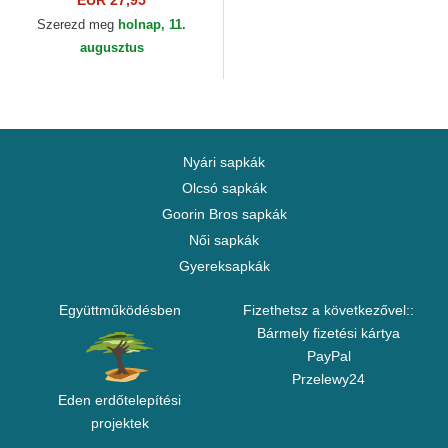
EUR 27,95
New Era
Szerezd meg
holnap, 11.
augusztus
Nyári sapkák
Olcsó sapkák
Goorin Bros sapkák
Női sapkák
Gyereksapkák
Együttműködésben
Fizethetsz a következővel::
Bármely fizetési kártya
PayPal
Przelewy24
Eden erdőtelepítési
projektek