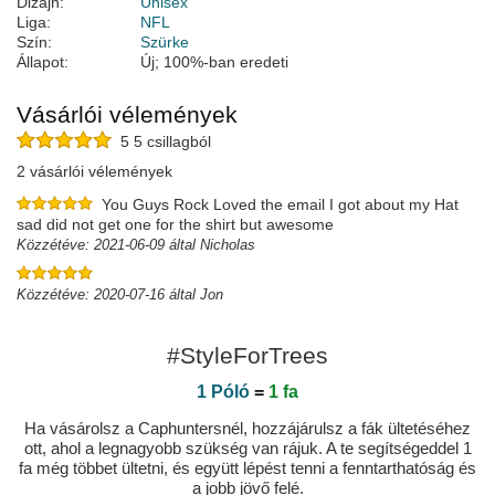
Dizájn:
Unisex
Liga:
NFL
Szín:
Szürke
Állapot:
Új; 100%-ban eredeti
Vásárlói vélemények
5 5 csillagból
2 vásárlói vélemények
You Guys Rock Loved the email I got about my Hat
sad did not get one for the shirt but awesome
Közzétéve: 2021-06-09 által Nicholas
Közzétéve: 2020-07-16 által Jon
#StyleForTrees
1 Póló
=
1 fa
Ha vásárolsz a Caphuntersnél, hozzájárulsz a fák ültetéséhez
ott, ahol a legnagyobb szükség van rájuk. A te segítségeddel 1
fa még többet ültetni, és együtt lépést tenni a fenntarthatóság és
a jobb jövő felé.