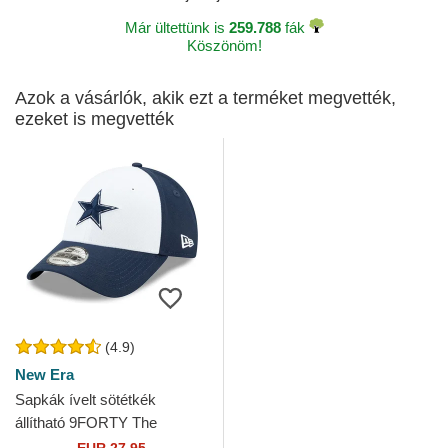
Már ültettünk is
259.788
fák
Köszönöm!
Azok a vásárlók, akik ezt a terméket megvették,
ezeket is megvették
(4.9)
New Era
Sapkák ívelt sötétkék
állítható 9FORTY The
League Dallas Cowboys NFL