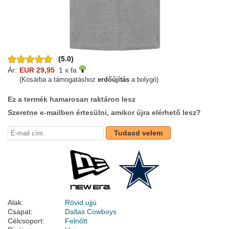
(5.0)
Ár:
EUR 29,95
1 x fa
(Kosárba a támogatáshoz
erdőújítás
a bolygó)
Ez a termék hamarosan raktáron lesz
Szeretne e-mailben értesülni, amikor újra elérhető lesz?
Tudasd velem
Alak:
Rövid ujjú
Csapat:
Dallas Cowboys
Célcsoport:
Felnőtt