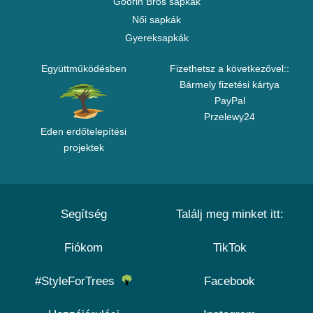
Goorin Bros sapkák
Női sapkák
Gyereksapkák
Együttműködésben
Fizethetsz a következővel::
Bármely fizetési kártya
PayPal
Przelewy24
Eden erdőtelepítési
projektek
Segítség
Találj meg minket itt:
Fiókom
TikTok
#StyleForTrees
Facebook