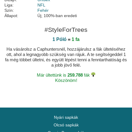
Liga:
NFL
Szín:
Fehér
Állapot:
Új; 100%-ban eredeti
#StyleForTrees
1 Póló
=
1 fa
Ha vásárolsz a Caphuntersnél, hozzájárulsz a fák ültetéséhez
ott, ahol a legnagyobb szükség van rájuk. A te segítségeddel 1
fa még többet ültetni, és együtt lépést tenni a fenntarthatóság és
a jobb jövő felé.
Már ültettünk is
259.788
fák
Köszönöm!
Nyári sapkák
Olcsó sapkák