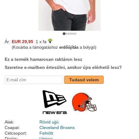
Ár:
EUR 29,95
1 x fa
(Kosárba a támogatáshoz
erdőújítás
a bolygó)
Ez a termék hamarosan raktáron lesz
Szeretne e-mailben értesülni, amikor újra elérhető lesz?
Tudasd velem
Alak:
Rövid ujjú
Csapat:
Cleveland Browns
Célcsoport:
Felnőtt
Dizájn:
Unisex