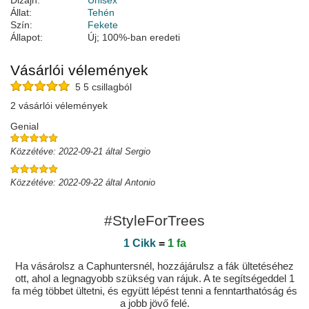
Dizájn:
Unisex
Állat:
Tehén
Szín:
Fekete
Állapot:
Új; 100%-ban eredeti
Vásárlói vélemények
5 5 csillagból
2 vásárlói vélemények
Genial
Közzétéve: 2022-09-21 által Sergio
Közzétéve: 2022-09-22 által Antonio
#StyleForTrees
1 Cikk
=
1 fa
Ha vásárolsz a Caphuntersnél, hozzájárulsz a fák ültetéséhez
ott, ahol a legnagyobb szükség van rájuk. A te segítségeddel 1
fa még többet ültetni, és együtt lépést tenni a fenntarthatóság és
a jobb jövő felé.