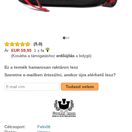
(5.0)
Ár:
EUR 59,95
1 x fa
(Kosárba a támogatáshoz
erdőújítás
a bolygó)
Ez a termék hamarosan raktáron lesz
Szeretne e-mailben értesülni, amikor újra elérhető lesz?
Tudasd velem
Célcsoport:
Felnőtt