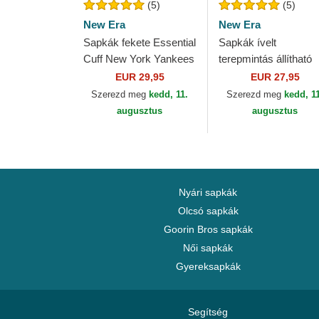
(5)
(5)
New Era
New Era
Sapkák fekete Essential
Sapkák ívelt
Cuff New York Yankees
terepmintás állítható
MLB New Era
9FORTY League
EUR 29,95
EUR 27,95
Essential New York
Szerezd meg
kedd, 11.
Szerezd meg
kedd, 1
Yankees MLB New E
augusztus
augusztus
Nyári sapkák
Olcsó sapkák
Goorin Bros sapkák
Női sapkák
Gyereksapkák
Segítség