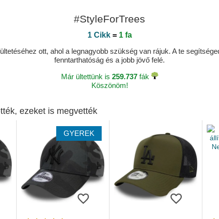
#StyleForTrees
1 Cikk
=
1 fa
ltetéséhez ott, ahol a legnagyobb szükség van rájuk. A te segítségedde
fenntarthatóság és a jobb jövő felé.
Már ültettünk is
259.737
fák
Köszönöm!
tték, ezeket is megvették
GYEREK