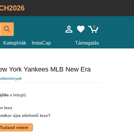
CH2026
0
Kategóriák
InstaCap
Támogatás
New York Yankees MLB New Era
 vélemények
jítás
a bolygó)
n lesz
amikor újra elérhető lesz?
Tudasd velem