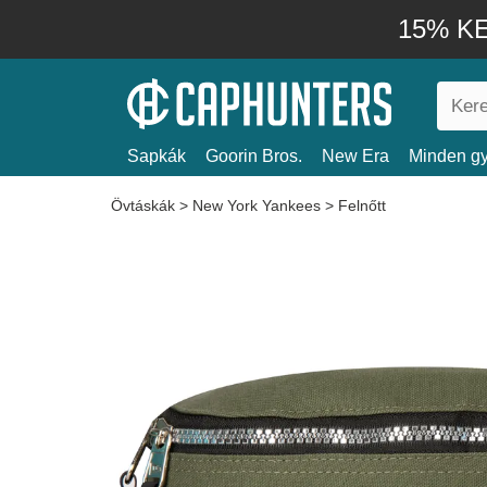
15% KE
Sapkák
Goorin Bros.
New Era
Minden gy
Övtáskák
>
New York Yankees
>
Felnőtt