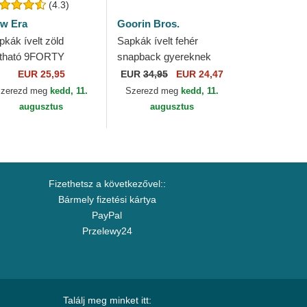
(4.3)
w Era
Goorin Bros.
pkák ívelt zöld
Sapkák ívelt fehér
lítható 9FORTY
snapback gyereknek
tline New York
Lemme Cook Mini The
EUR 25,95
EUR
34,95
EUR 24,47
nkees MLB New Era
Farm Goorin Bros.
zerezd meg
kedd, 11.
Szerezd meg
kedd, 11.
augusztus
augusztus
Fizethetsz a következővel::
Bármely fizetési kártya
PayPal
Przelewy24
Találj meg minket itt: