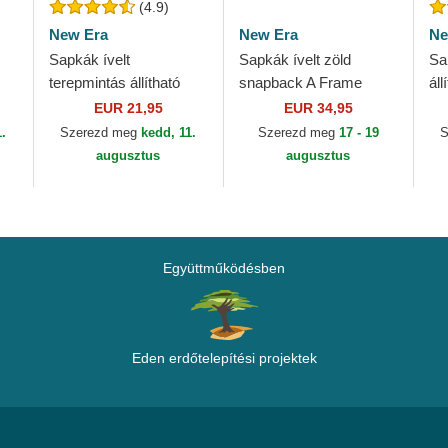
(4.9)
New Era
New Era
Ne
Sapkák ívelt
Sapkák ívelt zöld
Sa
terepmintás állítható
snapback A Frame
ál
gyereknek 9FORTY
Sport Los Angeles
Ou
EUR 21,95
EUR 34,95
League Essential New
Dodgers MLB New Era
Ya
1.
Szerezd meg
kedd, 11.
Szerezd meg
17 - 19
S
ra
York Yankees MLB
augusztus
augusztus
New Era
Együttműködésben
Eden erdőtelepítési projektek