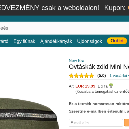
DVEZMÉNY csak a weboldalon!
Kupon:
Outlet
ártó
Egy fiúnak
Ajándékkártyák
Újdonságok
New Era
Övtáskák zöld Mini 
(5.0)
1 vásárlói
Ár:
EUR 19,95
1 x fa
(Kosárba a támogatáshoz
erdőú
Ez a termék hamarosan raktáro
Szeretne e-mailben értesülni, 