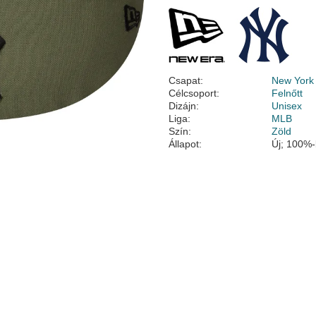
Csapat:
New York
Célcsoport:
Felnőtt
Dizájn:
Unisex
Liga:
MLB
Szín:
Zöld
Állapot:
Új; 100%-