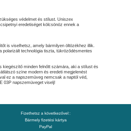
szükséges védelmet és stílust. Uniszex
 csipetnyi eredetiséget kölcsönöz ennek a
s viselhetsz, amely bármilyen öltözékhez illik.
 polarizált technológia tiszta, tükröződésmentes
kiegészítő minden felnőtt számára, aki a stílust és
 átlátszó színe modern és eredeti megjelenést
iával ez a napszemüveg nemcsak a naptól véd,
SE 03P napszemüveget viselj!
Fizethetsz a következővel::
Bármely fizetési kártya
PayPal