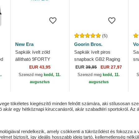
(5)
New Era
Goorin Bros.
Vo
Sapkák ívelt zöld
Sapkák ívelt piros
Sa
ed
állítható 9FORTY
snapback GB2 Raging
sn
1
REPREVE Wordmark
Bull The Rocker The
K 
EUR 43,95
EUR
39,95
EUR 27,97
Red Bull Racing
Farm Goorin Bros.
1.
Szerezd meg
kedd, 11.
Szerezd meg
kedd, 11.
S
Formula 1 New Era
augusztus
augusztus
ge tökéletes kiegészítő minden felnőtt számára, aki stílusosan sze
ó akár egy hétköznapi kiruccanásról, akár szabadtéri sportokról. Az 
giával rendelkezik, amely csökkenti a tükröződést és fokozza a vizu
yelmet biztosít, így ideális hosszabb ideig tartó, kellemetlenség nélk