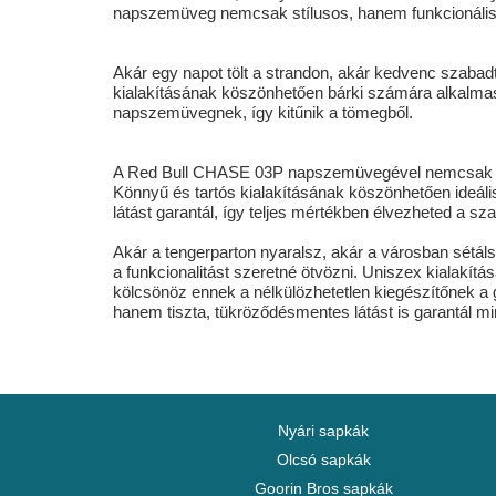
napszemüveg nemcsak stílusos, hanem funkcionális i
Akár egy napot tölt a strandon, akár kedvenc szabad
kialakításának köszönhetően bárki számára alkalmas, 
napszemüvegnek, így kitűnik a tömegből.
A Red Bull CHASE 03P napszemüvegével nemcsak a ká
Könnyű és tartós kialakításának köszönhetően ideáli
látást garantál, így teljes mértékben élvezheted a sz
Akár a tengerparton nyaralsz, akár a városban sétáls
a funkcionalitást szeretné ötvözni. Uniszex kialakí
kölcsönöz ennek a nélkülözhetetlen kiegészítőnek a
hanem tiszta, tükröződésmentes látást is garantál 
Nyári sapkák
Olcsó sapkák
Goorin Bros sapkák