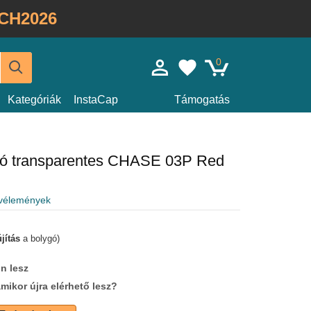
CH2026
0
Kategóriák
InstaCap
Támogatás
zó transparentes CHASE 03P Red
 vélemények
jítás
a bolygó)
n lesz
amikor újra elérhető lesz?