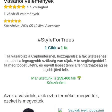
Vásárlói vélemények
5 5 csillagból
1 vásárlói vélemények
Közzétéve: 2024-05-19 által Alexander
#StyleForTrees
1 Cikk
=
1 fa
Ha vásárolsz a Caphuntersnél, hozzájárulsz a fák ültetéséhez
ott, ahol a legnagyobb szükség van rájuk. A te segítségeddel 1
fa még többet ültetni, és együtt lépést tenni a fenntarthatóság és
a jobb jövő felé.
Már ültettünk is
259.408
fák
Köszönöm!
Azok a vásárlók, akik ezt a terméket megvették,
ezeket is megvették