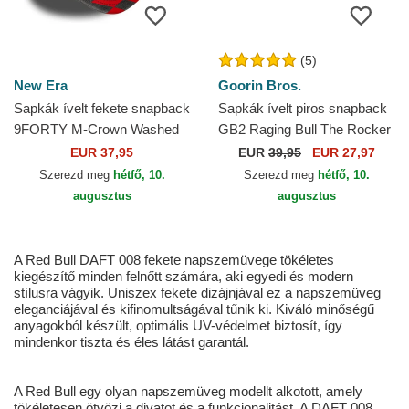
(5)
New Era
Goorin Bros.
Sapkák ívelt fekete snapback
Sapkák ívelt piros snapback
9FORTY M-Crown Washed
GB2 Raging Bull The Rocker
Red Bull Racing Formula 1
The Farm Goorin Bros.
EUR 37,95
EUR
39,95
EUR 27,97
New Era
Szerezd meg
hétfő, 10.
Szerezd meg
hétfő, 10.
augusztus
augusztus
A Red Bull DAFT 008 fekete napszemüvege tökéletes
kiegészítő minden felnőtt számára, aki egyedi és modern
stílusra vágyik. Uniszex fekete dizájnjával ez a napszemüveg
eleganciájával és kifinomultságával tűnik ki. Kiváló minőségű
anyagokból készült, optimális UV-védelmet biztosít, így
mindenkor tiszta és éles látást garantál.
A Red Bull egy olyan napszemüveg modellt alkotott, amely
tökéletesen ötvözi a divatot és a funkcionalitást. A DAFT 008