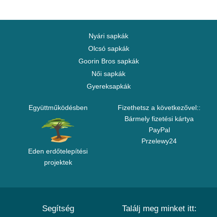
Nyári sapkák
Olcsó sapkák
Goorin Bros sapkák
Női sapkák
Gyereksapkák
Együttműködésben
Fizethetsz a következővel::
Bármely fizetési kártya
PayPal
Przelewy24
Eden erdőtelepítési
projektek
Segítség
Találj meg minket itt: