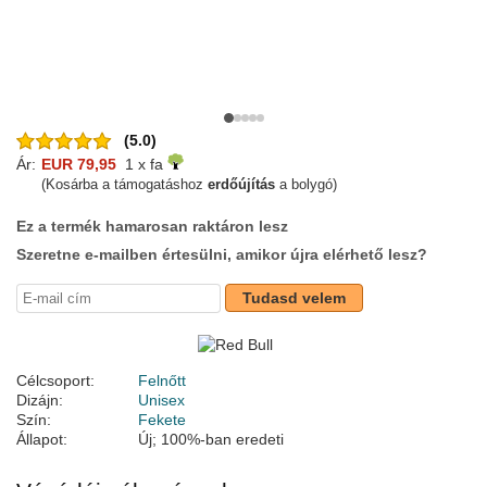
(5.0)
Ár:
EUR 79,95
1 x fa
(Kosárba a támogatáshoz
erdőújítás
a bolygó)
Ez a termék hamarosan raktáron lesz
Szeretne e-mailben értesülni, amikor újra elérhető lesz?
Tudasd velem
Célcsoport:
Felnőtt
Dizájn:
Unisex
Szín:
Fekete
Állapot:
Új; 100%-ban eredeti