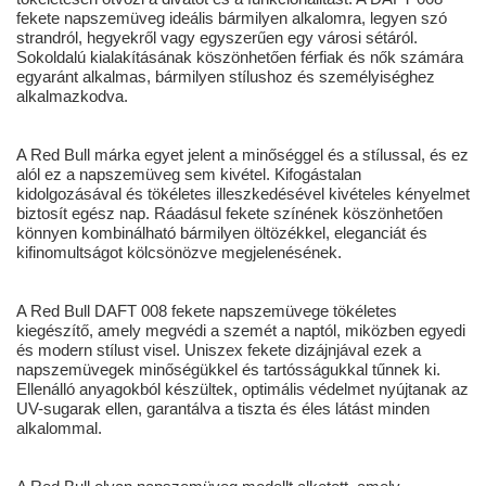
fekete napszemüveg ideális bármilyen alkalomra, legyen szó
strandról, hegyekről vagy egyszerűen egy városi sétáról.
Sokoldalú kialakításának köszönhetően férfiak és nők számára
egyaránt alkalmas, bármilyen stílushoz és személyiséghez
alkalmazkodva.
A Red Bull márka egyet jelent a minőséggel és a stílussal, és ez
alól ez a napszemüveg sem kivétel. Kifogástalan
kidolgozásával és tökéletes illeszkedésével kivételes kényelmet
biztosít egész nap. Ráadásul fekete színének köszönhetően
könnyen kombinálható bármilyen öltözékkel, eleganciát és
kifinomultságot kölcsönözve megjelenésének.
A Red Bull DAFT 008 fekete napszemüvege tökéletes
kiegészítő, amely megvédi a szemét a naptól, miközben egyedi
és modern stílust visel. Uniszex fekete dizájnjával ezek a
napszemüvegek minőségükkel és tartósságukkal tűnnek ki.
Ellenálló anyagokból készültek, optimális védelmet nyújtanak az
UV-sugarak ellen, garantálva a tiszta és éles látást minden
alkalommal.