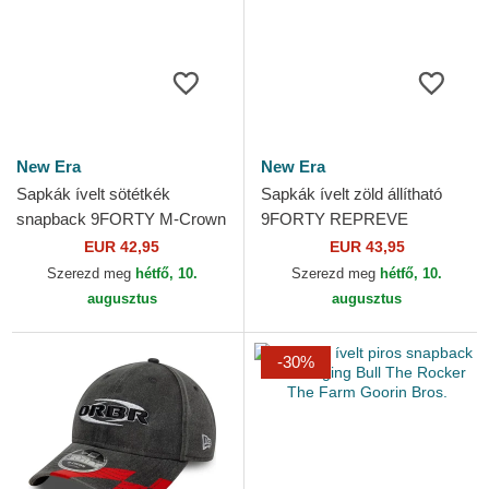
New Era
New Era
Sapkák ívelt sötétkék
Sapkák ívelt zöld állítható
snapback 9FORTY M-Crown
9FORTY REPREVE
Visor Print Red Bull Racing
Wordmark Red Bull Racing
EUR 42,95
EUR 43,95
Formula 1 New Era
Formula 1 New Era
Szerezd meg
hétfő, 10.
Szerezd meg
hétfő, 10.
augusztus
augusztus
-30%