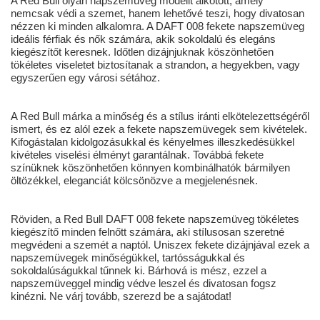
A Red Bull olyan napszemüveg modellt alkotott, amely
nemcsak védi a szemet, hanem lehetővé teszi, hogy divatosan
nézzen ki minden alkalomra. A DAFT 008 fekete napszemüveg
ideális férfiak és nők számára, akik sokoldalú és elegáns
kiegészítőt keresnek. Időtlen dizájnjuknak köszönhetően
tökéletes viseletet biztosítanak a strandon, a hegyekben, vagy
egyszerűen egy városi sétához.
A Red Bull márka a minőség és a stílus iránti elkötelezettségéről
ismert, és ez alól ezek a fekete napszemüvegek sem kivételek.
Kifogástalan kidolgozásukkal és kényelmes illeszkedésükkel
kivételes viselési élményt garantálnak. Továbbá fekete
színüknek köszönhetően könnyen kombinálhatók bármilyen
öltözékkel, eleganciát kölcsönözve a megjelenésnek.
Röviden, a Red Bull DAFT 008 fekete napszemüveg tökéletes
kiegészítő minden felnőtt számára, aki stílusosan szeretné
megvédeni a szemét a naptól. Uniszex fekete dizájnjával ezek a
napszemüvegek minőségükkel, tartósságukkal és
sokoldalúságukkal tűnnek ki. Bárhová is mész, ezzel a
napszemüveggel mindig védve leszel és divatosan fogsz
kinézni. Ne várj tovább, szerezd be a sajátodat!