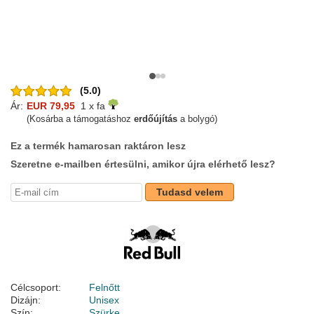
(5.0)
Ár:
EUR 79,95
1 x fa
(Kosárba a támogatáshoz
erdőújítás
a bolygó)
Ez a termék hamarosan raktáron lesz
Szeretne e-mailben értesülni, amikor újra elérhető lesz?
Tudasd velem
Célcsoport:
Felnőtt
Dizájn:
Unisex
Szín:
Szürke