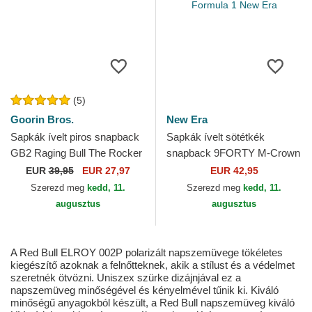
(5)
Goorin Bros.
New Era
Sapkák ívelt piros snapback
Sapkák ívelt sötétkék
GB2 Raging Bull The Rocker
snapback 9FORTY M-Crown
The Farm Goorin Bros.
Visor Print Red Bull Racing
EUR
39,95
EUR 27,97
EUR 42,95
Formula 1 New Era
Szerezd meg
kedd, 11.
Szerezd meg
kedd, 11.
augusztus
augusztus
A Red Bull ELROY 002P polarizált napszemüvege tökéletes
kiegészítő azoknak a felnőtteknek, akik a stílust és a védelmet
szeretnék ötvözni. Uniszex szürke dizájnjával ez a
napszemüveg minőségével és kényelmével tűnik ki. Kiváló
minőségű anyagokból készült, a Red Bull napszemüveg kiváló