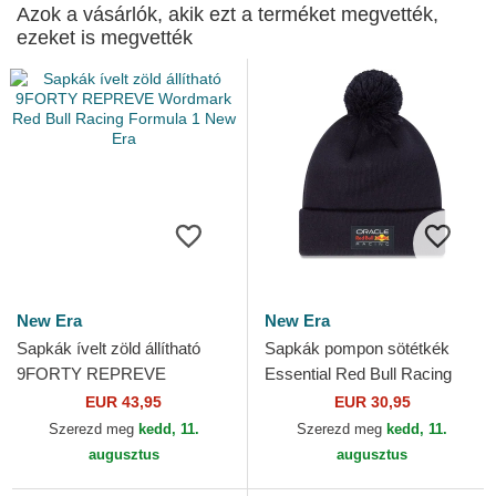
Azok a vásárlók, akik ezt a terméket megvették,
ezeket is megvették
New Era
New Era
Sapkák ívelt zöld állítható
Sapkák pompon sötétkék
9FORTY REPREVE
Essential Red Bull Racing
Wordmark Red Bull Racing
Formula 1 New Era
EUR 43,95
EUR 30,95
Formula 1 New Era
Szerezd meg
kedd, 11.
Szerezd meg
kedd, 11.
augusztus
augusztus