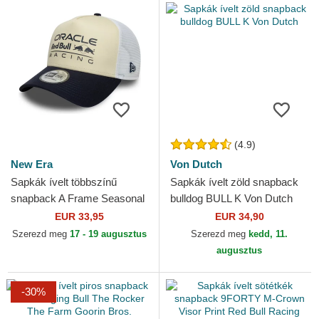
(4.9)
New Era
Von Dutch
Sapkák ívelt többszínű
Sapkák ívelt zöld snapback
snapback A Frame Seasonal
bulldog BULL K Von Dutch
Red Bull Racing Formula 1
EUR 33,95
EUR 34,90
New Era
Szerezd meg
17 - 19 augusztus
Szerezd meg
kedd, 11.
augusztus
-30%