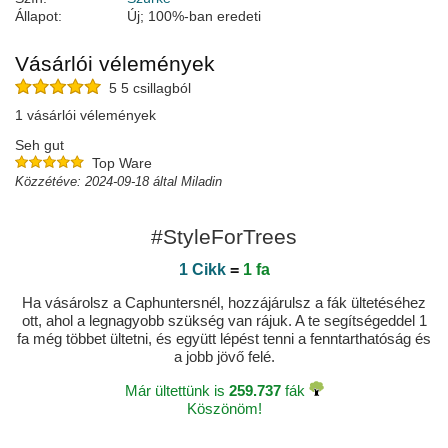
Állapot:
Új; 100%-ban eredeti
Vásárlói vélemények
5 5 csillagból
1 vásárlói vélemények
Seh gut
Top Ware
Közzétéve: 2024-09-18 által Miladin
#StyleForTrees
1 Cikk
=
1 fa
Ha vásárolsz a Caphuntersnél, hozzájárulsz a fák ültetéséhez
ott, ahol a legnagyobb szükség van rájuk. A te segítségeddel 1
fa még többet ültetni, és együtt lépést tenni a fenntarthatóság és
a jobb jövő felé.
Már ültettünk is
259.737
fák
Köszönöm!