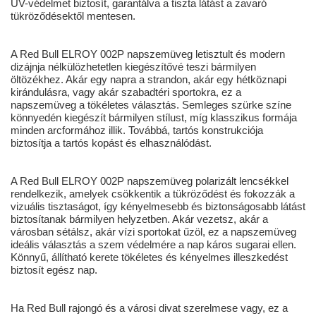
UV-védelmet biztosít, garantálva a tiszta látást a zavaró
tükröződésektől mentesen.
A Red Bull ELROY 002P napszemüveg letisztult és modern
dizájnja nélkülözhetetlen kiegészítővé teszi bármilyen
öltözékhez. Akár egy napra a strandon, akár egy hétköznapi
kirándulásra, vagy akár szabadtéri sportokra, ez a
napszemüveg a tökéletes választás. Semleges szürke színe
könnyedén kiegészít bármilyen stílust, míg klasszikus formája
minden arcformához illik. Továbbá, tartós konstrukciója
biztosítja a tartós kopást és elhasználódást.
A Red Bull ELROY 002P napszemüveg polarizált lencsékkel
rendelkezik, amelyek csökkentik a tükröződést és fokozzák a
vizuális tisztaságot, így kényelmesebb és biztonságosabb látást
biztosítanak bármilyen helyzetben. Akár vezetsz, akár a
városban sétálsz, akár vízi sportokat űzöl, ez a napszemüveg
ideális választás a szem védelmére a nap káros sugarai ellen.
Könnyű, állítható kerete tökéletes és kényelmes illeszkedést
biztosít egész nap.
Ha Red Bull rajongó és a városi divat szerelmese vagy, ez a