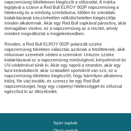
napszemüveg tökéletesen kiegészíti a stílusodat. A márka
logójával a száron a Red Bull ELROY 002P napszemüveg a
hitelesség és a minőség szimbóluma. Időtlen és sokoldalú
kialakításának köszönhetően nélkülözhetetlen kiegészítője
minden alkalomnak. Akár egy Red Bull sapkával párosítva, akár
önmagában viselve, ez a napszemüveg az a részlet, amely
mindent megváltoztat a megjelenésedben.
Röviden, a Red Bull ELROY 002P polarizált szürke
napszemüveg tökéletes választás azoknak a felnőtteknek, akik
stílusosan szeretnék védeni a szemüket. Uniszex szürke
kialakításával ez a napszemüveg minőségével, kényelmével és
UV-védelmével tűnik ki. Akár egy napról a strandon, akár egy
laza kirándulásról, akár szabadtéri sportokról van szó, ez a
napszemüveg tökéletes kiegészítő, hogy bármilyen alkalomra
kitűnj. Ne várj tovább, és szerezz be egy Red Bull
napszemüveget, hogy egy csipetnyi hitelességgel és stílussal
egészítsd ki az öltözékedet.
Nyári sapkák
Olcsó sapkák