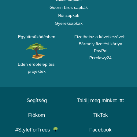
Goorin Bros sapkák
Női sapkák
Gyereksapkák
Együttműködésben
Fizethetsz a következővel::
Bármely fizetési kártya
PayPal
Przelewy24
Eden erdőtelepítési
projektek
Segítség
Találj meg minket itt:
Fiókom
TikTok
#StyleForTrees
Facebook