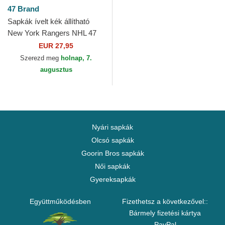
47 Brand
Sapkák ívelt kék állítható
New York Rangers NHL 47
Brand
EUR 27,95
Szerezd meg
holnap, 7.
augusztus
Nyári sapkák
Olcsó sapkák
Goorin Bros sapkák
Női sapkák
Gyereksapkák
Együttműködésben
Fizethetsz a következővel::
Bármely fizetési kártya
PayPal