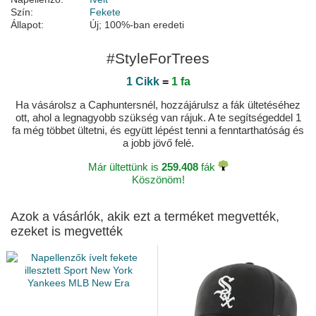
Szín:
Fekete
Állapot:
Új; 100%-ban eredeti
#StyleForTrees
1 Cikk
=
1 fa
Ha vásárolsz a Caphuntersnél, hozzájárulsz a fák ültetéséhez
ott, ahol a legnagyobb szükség van rájuk. A te segítségeddel 1
fa még többet ültetni, és együtt lépést tenni a fenntarthatóság és
a jobb jövő felé.
Már ültettünk is
259.408
fák
Köszönöm!
Azok a vásárlók, akik ezt a terméket megvették,
ezeket is megvették