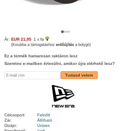
Ár:
EUR 21,95
1 x fa
(Kosárba a támogatáshoz
erdőújítás
a bolygó)
Ez a termék hamarosan raktáron lesz
Szeretne e-mailben értesülni, amikor újra elérhető lesz?
Tudasd velem
Célcsoport:
Felnőtt
Zár:
Állítható
Dizájn:
Unisex
Napellenző:
ívelt