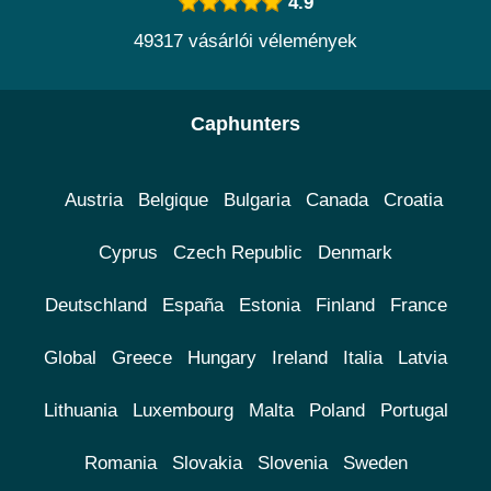
4.9
49317 vásárlói vélemények
Caphunters
Austria
Belgique
Bulgaria
Canada
Croatia
Cyprus
Czech Republic
Denmark
Deutschland
España
Estonia
Finland
France
Global
Greece
Hungary
Ireland
Italia
Latvia
Lithuania
Luxembourg
Malta
Poland
Portugal
Romania
Slovakia
Slovenia
Sweden