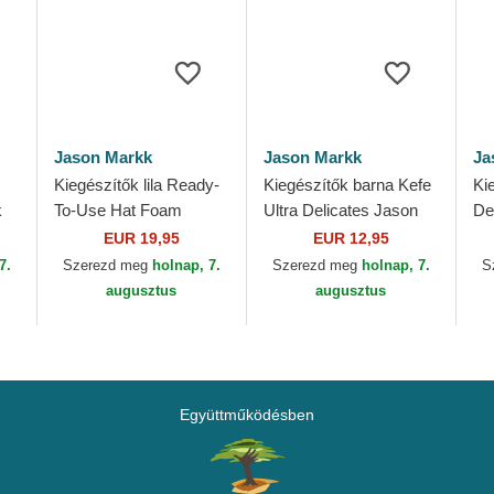
Jason Markk
Jason Markk
Ja
Kiegészítők lila Ready-
Kiegészítők barna Kefe
Ki
k
To-Use Hat Foam
Ultra Delicates Jason
De
207ml / 7oz Jason
Markk
EUR 19,95
EUR 12,95
Markk
7.
Szerezd meg
holnap, 7.
Szerezd meg
holnap, 7.
S
augusztus
augusztus
Együttműködésben