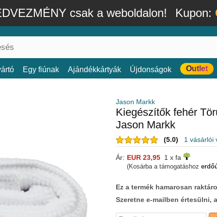
DVEZMÉNY csak a weboldalon!
Kupon:
Outlet
ártó
Egy fiúnak
Ajándékkártyák
Újdonságok
Jason Markk
Kiegészítők fehér Tö
Jason Markk
(5.0)
1 vásárlói
Ár:
EUR 23,95
1 x fa
(Kosárba a támogatáshoz
erdőú
Ez a termék hamarosan raktáro
Szeretne e-mailben értesülni, 