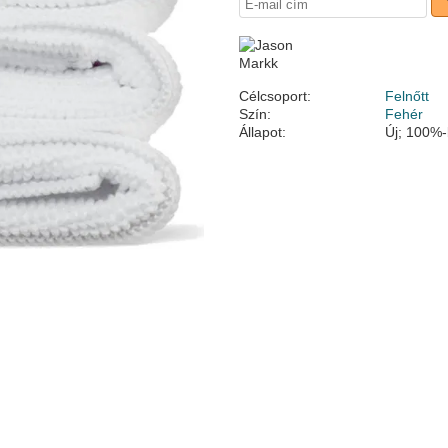
Célcsoport:
Felnőtt
Szín:
Fehér
Állapot:
Új; 100%-