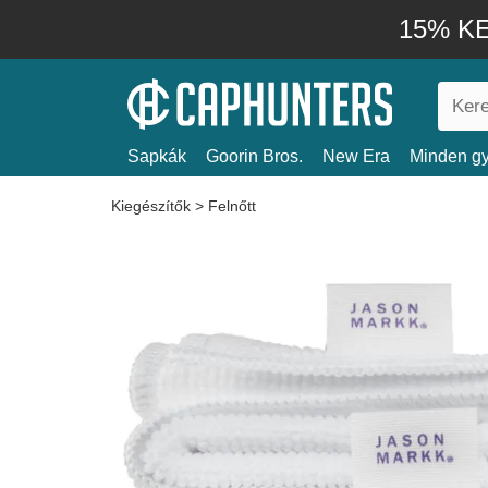
15% KE
Sapkák
Goorin Bros.
New Era
Minden gy
Kiegészítők
>
Felnőtt