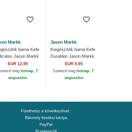
son Markk
Jason Markk
egészítők barna Kefe
Kiegészítők barna Kefe
licates Jason Markk
Durables Jason Markk
EUR 12,95
EUR 9,95
zerezd meg
holnap, 7.
Szerezd meg
holnap, 7.
augusztus
augusztus
Fizethetsz a következővel::
Bármely fizetési kártya
PayPal
Przelewy24