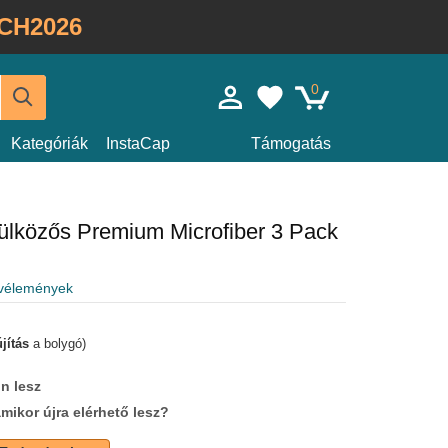
CH2026
0
Kategóriák
InstaCap
Támogatás
rülközős Premium Microfiber 3 Pack
 vélemények
jítás
a bolygó)
n lesz
amikor újra elérhető lesz?