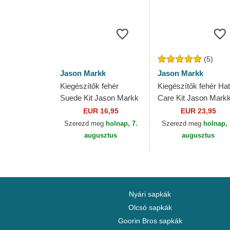
(5)
Jason Markk
Jason Markk
Kiegészítők fehér
Kiegészítők fehér Hat
Suede Kit Jason Markk
Care Kit Jason Mark
EUR 16,95
EUR 23,95
Szerezd meg
holnap, 7.
Szerezd meg
holnap, 
augusztus
augusztus
Nyári sapkák
Olcsó sapkák
Goorin Bros sapkák