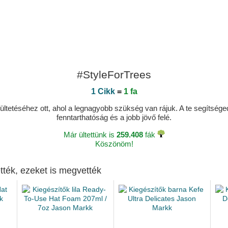
#StyleForTrees
1 Cikk
=
1 fa
ltetéséhez ott, ahol a legnagyobb szükség van rájuk. A te segítségedde
fenntarthatóság és a jobb jövő felé.
Már ültettünk is
259.408
fák
Köszönöm!
tték, ezeket is megvették