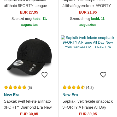
állítható 9FORTY League
állítható gyereknek 9FORTY
Essential New York Yankees
League Essential New York
EUR 27,95
EUR 21,95
MLB New Era
Yankees MLB New Era
Szerezd meg
kedd, 11.
Szerezd meg
kedd, 11.
augusztus
augusztus
(5)
(4.2)
New Era
New Era
Sapkák ívelt fekete állítható
Sapkák ívelt fekete snapback
9FORTY Diamond Era New
9FORTY A Frame All Day
York Yankees MLB New Era
New York Yankees MLB New
EUR 30,95
EUR 39,95