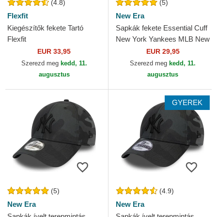
(4.8)
(5)
Flexfit
New Era
Kiegészítők fekete Tartó
Sapkák fekete Essential Cuff
Flexfit
New York Yankees MLB New
Era
EUR 33,95
EUR 29,95
Szerezd meg
kedd, 11.
Szerezd meg
kedd, 11.
augusztus
augusztus
GYEREK
(5)
(4.9)
New Era
New Era
Sapkák ívelt terepmintás
Sapkák ívelt terepmintás