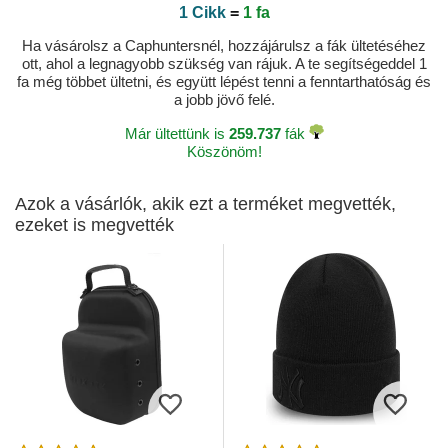
1 Cikk
=
1 fa
Ha vásárolsz a Caphuntersnél, hozzájárulsz a fák ültetéséhez
ott, ahol a legnagyobb szükség van rájuk. A te segítségeddel 1
fa még többet ültetni, és együtt lépést tenni a fenntarthatóság és
a jobb jövő felé.
Már ültettünk is
259.737
fák
Köszönöm!
Azok a vásárlók, akik ezt a terméket megvették,
ezeket is megvették