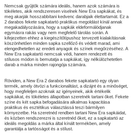
Nemcsak gyűjtők számára ideális, hanem azok számára is
tökéletes, akik rendszeresen viselnek New Era sapkákat, és
meg akarják hosszabbítani kedvenc darabjaik élettartamát. Ez a
2 darabos fekete sapkatartó praktikus megoldást kínál annak
megakadályozására, hogy a sapkák eldeformálódjanak
egymásra rakás vagy nem megfelelő tárolás során. A
kifejezetten ehhez a kiegészítőtípushoz tervezett kialakításnak
köszönhetően minden sapka szellőző és védett marad, ami
elengedhetetlen az eredeti anyagok és színek megőrzéséhez. A
New Era sapkatartó nemcsak védi, hanem rendezett és
stílusos módon is bemutatja a sapkákat, így nélkülözhetetlen
darab a márka minden rajongója számára.
Röviden, a New Era 2 darabos fekete sapkatartó egy olyan
termék, amely ötvözi a funkcionalitást, a dizájnt és a minőséget,
hogy megfeleljen azoknak az igényeinek, akik értékelik
sapkáikat, és tökéletes állapotban szeretnék tartani őket. Fekete
színe és két sapka befogadására alkalmas kapacitása
praktikus és esztétikus választássá teszi bármilyen
környezetbe. Ha szeretnéd rendben tartani New Era sapkáidat,
és közben rendszerezni is szeretnéd őket, ez a sapkatartó az
ideális megoldás a márka által kínált termékben, amely
garantálja a tartósságot és a stílust.