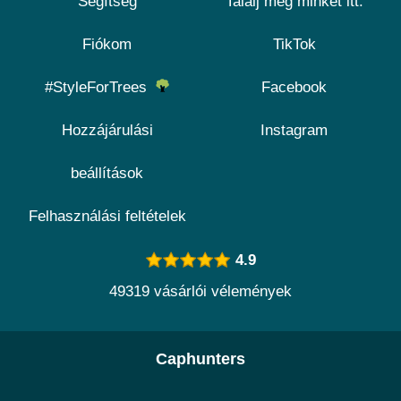
Segítség
Találj meg minket itt:
Fiókom
TikTok
#StyleForTrees
Facebook
Hozzájárulási
Instagram
beállítások
Felhasználási feltételek
4.9
49319 vásárlói vélemények
Caphunters