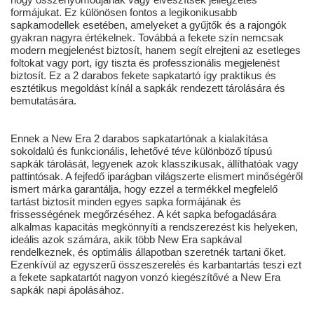
formájukat. Ez különösen fontos a legikonikusabb
sapkamodellek esetében, amelyeket a gyűjtők és a rajongók
gyakran nagyra értékelnek. Továbbá a fekete szín nemcsak
modern megjelenést biztosít, hanem segít elrejteni az esetleges
foltokat vagy port, így tiszta és professzionális megjelenést
biztosít. Ez a 2 darabos fekete sapkatartó így praktikus és
esztétikus megoldást kínál a sapkák rendezett tárolására és
bemutatására.
Ennek a New Era 2 darabos sapkatartónak a kialakítása
sokoldalú és funkcionális, lehetővé téve különböző típusú
sapkák tárolását, legyenek azok klasszikusak, állíthatóak vagy
pattintósak. A fejfedő iparágban világszerte elismert minőségéről
ismert márka garantálja, hogy ezzel a termékkel megfelelő
tartást biztosít minden egyes sapka formájának és
frissességének megőrzéséhez. A két sapka befogadására
alkalmas kapacitás megkönnyíti a rendszerezést kis helyeken,
ideális azok számára, akik több New Era sapkával
rendelkeznek, és optimális állapotban szeretnék tartani őket.
Ezenkívül az egyszerű összeszerelés és karbantartás teszi ezt
a fekete sapkatartót nagyon vonzó kiegészítővé a New Era
sapkák napi ápolásához.