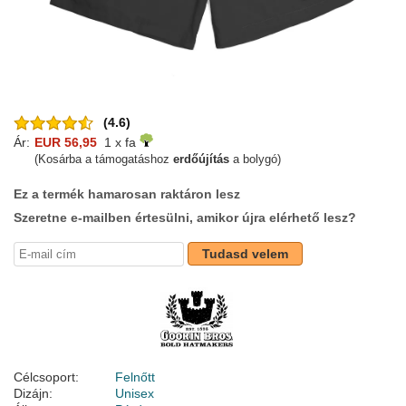
(4.6)
Ár:
EUR 56,95
1 x fa
(Kosárba a támogatáshoz
erdőújítás
a bolygó)
Ez a termék hamarosan raktáron lesz
Szeretne e-mailben értesülni, amikor újra elérhető lesz?
Tudasd velem
Célcsoport:
Felnőtt
Dizájn:
Unisex