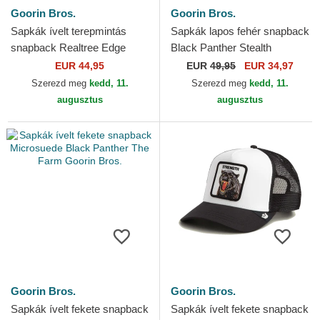
Goorin Bros.
Goorin Bros.
Sapkák ívelt terepmintás
Sapkák lapos fehér snapback
snapback Realtree Edge
Black Panther Stealth
Black Panther The Farm
Explorer The Farm Flats The
EUR 44,95
EUR
49,95
EUR 34,97
Goorin Bros.
Farm Goorin Bros.
Szerezd meg
kedd, 11.
Szerezd meg
kedd, 11.
augusztus
augusztus
Goorin Bros.
Goorin Bros.
Sapkák ívelt fekete snapback
Sapkák ívelt fekete snapback