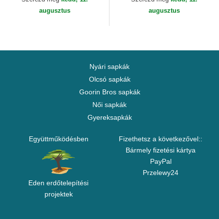
augusztus
augusztus
Nyári sapkák
Olcsó sapkák
Goorin Bros sapkák
Női sapkák
Gyereksapkák
Együttműködésben
Fizethetsz a következővel::
Bármely fizetési kártya
PayPal
Przelewy24
Eden erdőtelepítési
projektek