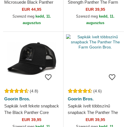
Microsuede Black Panther
Strength Panther The Farm
The Farm Goorin Bros.
Goorin Bros.
EUR 44,95
EUR 39,95
Szerezd meg
kedd, 11.
Szerezd meg
kedd, 11.
augusztus
augusztus
(4.8)
(4.6)
Goorin Bros.
Goorin Bros.
Sapkák ívelt fekete snapback
Sapkák ívelt többszínű
The Black Panther Core
snapback The Panther The
Combo The Farm Goorin
Farm Goorin Bros.
EUR 39,95
EUR 39,95
Bros.
Szerezd meg
kedd, 11.
Szerezd meg
kedd, 11.