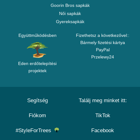
Goorin Bros sapkák
Női sapkák
Gyereksapkák
Együttműködésben
Fizethetsz a következővel::
Bármely fizetési kártya
PayPal
Przelewy24
Eden erdőtelepítési
projektek
Segítség
Találj meg minket itt:
Fiókom
TikTok
#StyleForTrees
Facebook