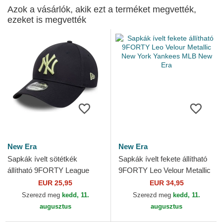
Azok a vásárlók, akik ezt a terméket megvették,
ezeket is megvették
New Era
New Era
Sapkák ívelt sötétkék
Sapkák ívelt fekete állítható
állítható 9FORTY League
9FORTY Leo Velour Metallic
Essential New York Yankees
New York Yankees MLB New
EUR 25,95
EUR 34,95
MLB New Era
Era
Szerezd meg
kedd, 11.
Szerezd meg
kedd, 11.
augusztus
augusztus