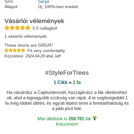
Szín:
Sárga
Állapot:
Új; 100%-ban eredeti
Vásárlói vélemények
5 5 csillagból
1 vásárlói vélemények
These shorts are GREAT!
Fit very comfortably.
Közzétéve: 2024-04-29 által Jeff
#StyleForTrees
1 Cikk
=
1 fa
Ha vásárolsz a Caphuntersnél, hozzájárulsz a fák ültetéséhez
ott, ahol a legnagyobb szükség van rájuk. A te segítségeddel 1
fa még többet ültetni, és együtt lépést tenni a fenntarthatóság és
a jobb jövő felé.
Már ültettünk is
259.781
fák
Köszönöm!