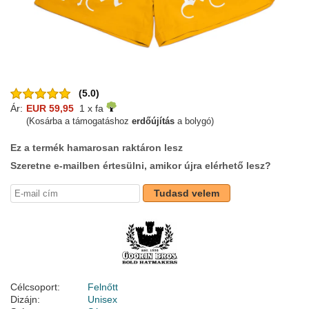
(5.0)
Ár:
EUR 59,95
1 x fa
(Kosárba a támogatáshoz
erdőújítás
a bolygó)
Ez a termék hamarosan raktáron lesz
Szeretne e-mailben értesülni, amikor újra elérhető lesz?
Tudasd velem
Célcsoport:
Felnőtt
Dizájn:
Unisex