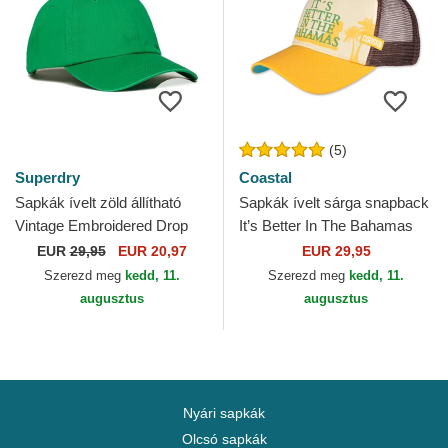
(5)
Superdry
Coastal
Sapkák ívelt zöld állítható
Sapkák ívelt sárga snapback
Vintage Embroidered Drop
It’s Better In The Bahamas
Kick Green Superdry
HFT Coastal
EUR
29,95
EUR 20,97
EUR 29,95
Szerezd meg
kedd, 11.
Szerezd meg
kedd, 11.
augusztus
augusztus
Nyári sapkák
Olcsó sapkák