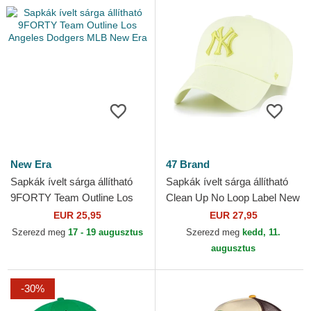
New Era
47 Brand
Sapkák ívelt sárga állítható
Sapkák ívelt sárga állítható
9FORTY Team Outline Los
Clean Up No Loop Label New
Angeles Dodgers MLB New
York Yankees MLB 47 Brand
EUR 25,95
EUR 27,95
Era
Szerezd meg
17 - 19 augusztus
Szerezd meg
kedd, 11.
augusztus
-30%