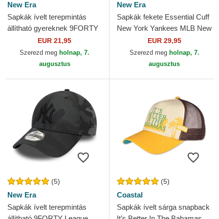
New Era
New Era
Sapkák ívelt terepmintás
Sapkák fekete Essential Cuff
állítható gyereknek 9FORTY
New York Yankees MLB New
League Essential New York
Era
EUR 21,95
EUR 29,95
Yankees MLB New Era
Szerezd meg
holnap, 7.
Szerezd meg
holnap, 7.
augusztus
augusztus
(5)
(5)
New Era
Coastal
Sapkák ívelt terepmintás
Sapkák ívelt sárga snapback
állítható 9FORTY League
It’s Better In The Bahamas