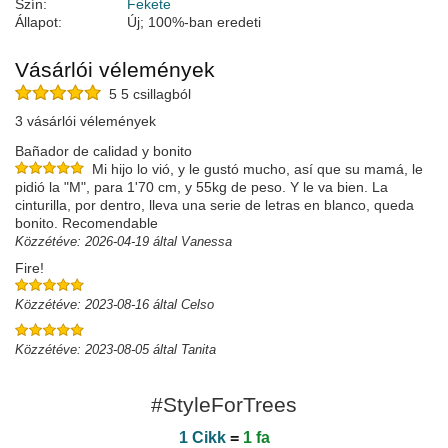
Szín:
Fekete
Állapot:
Új; 100%-ban eredeti
Vásárlói vélemények
5 5 csillagból
3 vásárlói vélemények
Bañador de calidad y bonito
Mi hijo lo vió, y le gustó mucho, así que su mamá, le
pidió la "M", para 1'70 cm, y 55kg de peso. Y le va bien. La
cinturilla, por dentro, lleva una serie de letras en blanco, queda
bonito. Recomendable
Közzétéve: 2026-04-19 által Vanessa
Fire!
Közzétéve: 2023-08-16 által Celso
Közzétéve: 2023-08-05 által Tanita
#StyleForTrees
1 Cikk
=
1 fa