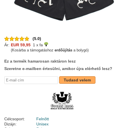
(5.0)
Ár:
EUR 59,95
1 x fa
(Kosárba a támogatáshoz
erdőújítás
a bolygó)
Ez a termék hamarosan raktáron lesz
Szeretne e-mailben értesülni, amikor újra elérhető lesz?
Tudasd velem
Célcsoport:
Felnőtt
Dizájn:
Unisex