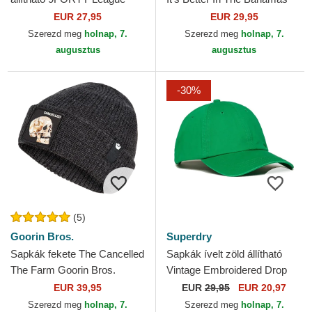
Essential New York Yankees
HFT Coastal
EUR 27,95
EUR 29,95
MLB New Era
Szerezd meg
holnap, 7.
Szerezd meg
holnap, 7.
augusztus
augusztus
-30%
(5)
Goorin Bros.
Superdry
Sapkák fekete The Cancelled
Sapkák ívelt zöld állítható
The Farm Goorin Bros.
Vintage Embroidered Drop
Kick Green Superdry
EUR 39,95
EUR
29,95
EUR 20,97
Szerezd meg
holnap, 7.
Szerezd meg
holnap, 7.