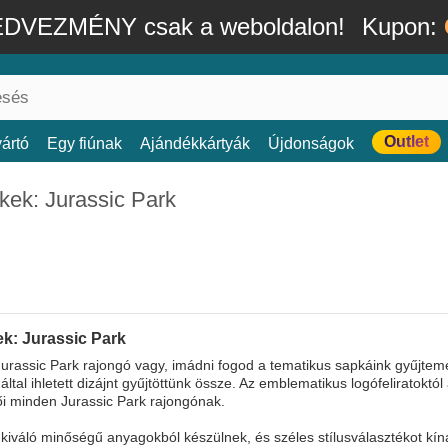
DVEZMÉNY csak a weboldalon!
Kupon:
Outlet
ártó
Egy fiúnak
Ajándékkártyák
Újdonságok
kek: Jurassic Park
k: Jurassic Park
Jurassic Park rajongó vagy, imádni fogod a tematikus sapkáink gyűjtem
 által ihletett dizájnt gyűjtöttünk össze. Az emblematikus logófeliratoktó
ői minden Jurassic Park rajongónak.
kiváló minőségű anyagokból készülnek, és széles stílusválasztékot kín