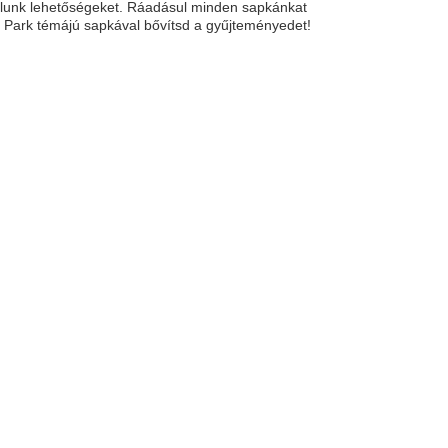
ínálunk lehetőségeket. Ráadásul minden sapkánkat
ic Park témájú sapkával bővítsd a gyűjteményedet!