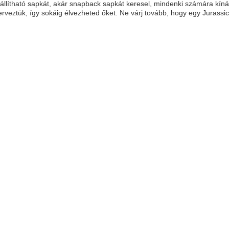
ár állítható sapkát, akár snapback sapkát keresel, mindenki számára k
terveztük, így sokáig élvezheted őket. Ne várj tovább, hogy egy Jurass