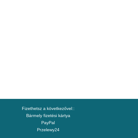
Fizethetsz a következővel::
Bármely fizetési kártya
PayPal
Przelewy24