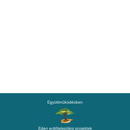
Együttműködésben
Eden erdőtelepítési projektek