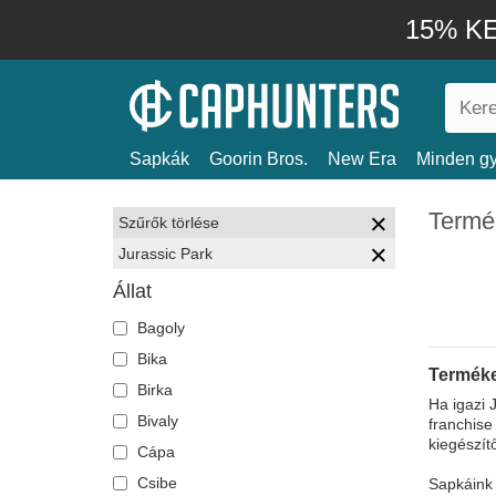
15% KE
Sapkák
Goorin Bros.
New Era
Minden gy
Termé
Szűrők törlése
Jurassic Park
Állat
Bagoly
Bika
Terméke
Birka
Ha igazi 
Bivaly
franchise
kiegészít
Cápa
Csibe
Sapkáink 