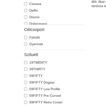
illőt. Ak
Csivava
tartósra 
Delfin
Disznó
Dobermann
Célcsoport
Egér
Egyszarvú
Felnőtt
Farkas
Gyermek
Flamingó
Sziluett
Fóka
19TWENTY
Főnix
39THIRTY
Francia bulldog
59FIFTY
Galamb
59FIFTY Dogear
Gepárd
59FIFTY Low Profile
Gyík
59FIFTY Pre-Curved
Hangya
59FIFTY Retro Crown
Holló