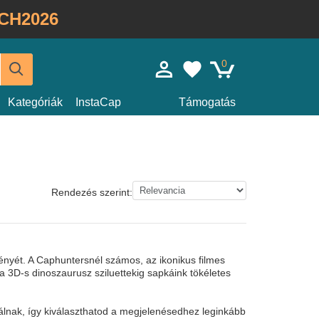
CH2026
0
Kategóriák
InstaCap
Támogatás
Rendezés szerint:
ényét. A Caphuntersnél számos, az ikonikus filmes
l a 3D-s dinoszaurusz sziluettekig sapkáink tökéletes
álnak, így kiválaszthatod a megjelenésedhez leginkább