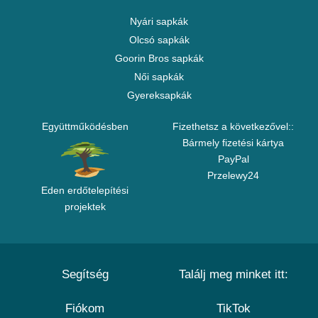
Nyári sapkák
Olcsó sapkák
Goorin Bros sapkák
Női sapkák
Gyereksapkák
Együttműködésben
Fizethetsz a következővel::
Bármely fizetési kártya
PayPal
Przelewy24
Eden erdőtelepítési
projektek
Segítség
Találj meg minket itt:
Fiókom
TikTok