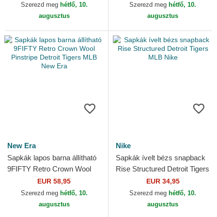
Nike
MLB New Era
Szerezd meg
hétfő, 10.
Szerezd meg
hétfő, 10.
augusztus
augusztus
New Era
Nike
Sapkák lapos barna állítható
Sapkák ívelt bézs snapback
9FIFTY Retro Crown Wool
Rise Structured Detroit Tigers
Pinstripe Detroit Tigers MLB
MLB Nike
EUR 58,95
EUR 34,95
New Era
Szerezd meg
hétfő, 10.
Szerezd meg
hétfő, 10.
augusztus
augusztus