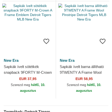
New Era
New Era
Sapkák ívelt sötétkék
Sapkák ívelt barna állítható
snapback 9FORTY M-Crown
9TWENTY A Frame Wool
A Frame Emblem Detroit
Pinstripe Detroit Tigers MLB
EUR 37,95
EUR 58,95
Tigers MLB New Era
New Era
Szerezd meg
hétfő, 10.
Szerezd meg
hétfő, 10.
augusztus
augusztus
Termékek: Detroit Tigers