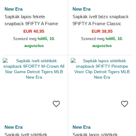
New Era
New Era
Sapkák lapos fekete
Sapkák ívelt bézs snapback
snapback 9FIFTY A Frame
9FIFTY A Frame Classic
Ring Detroit Tigers MLB New
Detroit Tigers MLB New Era
EUR 40,95
EUR 38,95
Era
Szerezd meg
hétfő, 10.
Szerezd meg
hétfő, 10.
augusztus
augusztus
New Era
New Era
Sapkák ívelt sötétkék
Sapkák lapos sötétkék