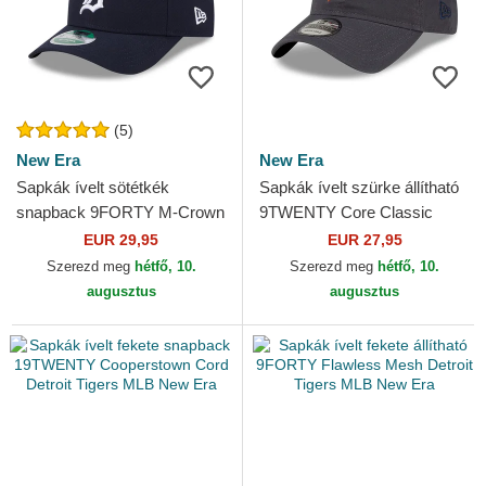
(5)
New Era
New Era
Sapkák ívelt sötétkék
Sapkák ívelt szürke állítható
snapback 9FORTY M-Crown
9TWENTY Core Classic
Player Replica Detroit Tigers
Detroit Tigers MLB New Era
EUR 29,95
EUR 27,95
MLB New Era
Szerezd meg
hétfő, 10.
Szerezd meg
hétfő, 10.
augusztus
augusztus