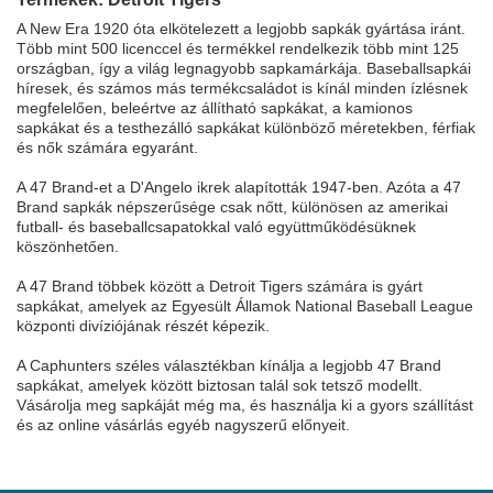
A New Era 1920 óta elkötelezett a legjobb sapkák gyártása iránt.
Több mint 500 licenccel és termékkel rendelkezik több mint 125
országban, így a világ legnagyobb sapkamárkája. Baseballsapkái
híresek, és számos más termékcsaládot is kínál minden ízlésnek
megfelelően, beleértve az állítható sapkákat, a kamionos
sapkákat és a testhezálló sapkákat különböző méretekben, férfiak
és nők számára egyaránt.
A 47 Brand-et a D'Angelo ikrek alapították 1947-ben. Azóta a 47
Brand sapkák népszerűsége csak nőtt, különösen az amerikai
futball- és baseballcsapatokkal való együttműködésüknek
köszönhetően.
A 47 Brand többek között a Detroit Tigers számára is gyárt
sapkákat, amelyek az Egyesült Államok National Baseball League
központi divíziójának részét képezik.
A Caphunters széles választékban kínálja a legjobb 47 Brand
sapkákat, amelyek között biztosan talál sok tetsző modellt.
Vásárolja meg sapkáját még ma, és használja ki a gyors szállítást
és az online vásárlás egyéb nagyszerű előnyeit.