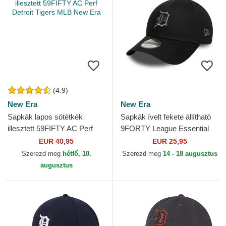
(4.9)
New Era
New Era
Sapkák lapos sötétkék
Sapkák ívelt fekete állítható
illesztett 59FIFTY AC Perf
9FORTY League Essential
Detroit Tigers MLB New Era
Detroit Tigers MLB New Era
EUR 40,95
EUR 25,95
Szerezd meg
hétfő, 10.
Szerezd meg
14 - 18 augusztus
augusztus