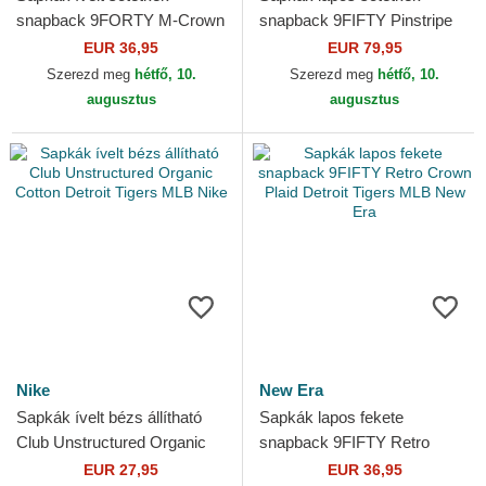
snapback 9FORTY M-Crown
snapback 9FIFTY Pinstripe
All Star Game Detroit Tigers
Visor Clip Detroit Tigers MLB
EUR 36,95
EUR 79,95
MLB New Era
New Era
Szerezd meg
hétfő, 10.
Szerezd meg
hétfő, 10.
augusztus
augusztus
Nike
New Era
Sapkák ívelt bézs állítható
Sapkák lapos fekete
Club Unstructured Organic
snapback 9FIFTY Retro
Cotton Detroit Tigers MLB
Crown Plaid Detroit Tigers
EUR 27,95
EUR 36,95