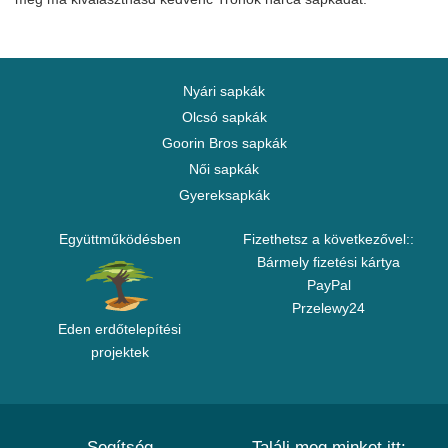
Nyári sapkák
Olcsó sapkák
Goorin Bros sapkák
Női sapkák
Gyereksapkák
Együttműködésben
Fizethetsz a következővel::
Bármely fizetési kártya
PayPal
Przelewy24
Eden erdőtelepítési
projektek
Segítség
Találj meg minket itt: