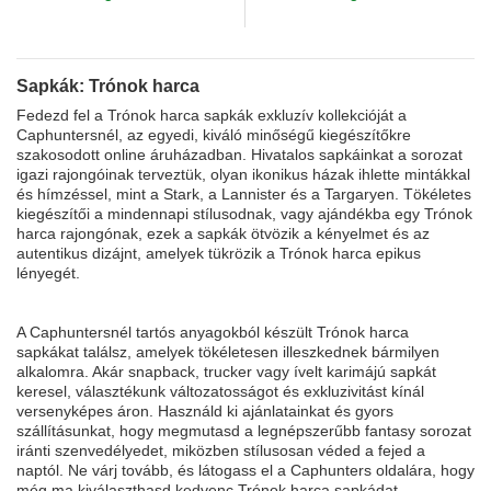
Sapkák: Trónok harca
Fedezd fel a Trónok harca sapkák exkluzív kollekcióját a
Caphuntersnél, az egyedi, kiváló minőségű kiegészítőkre
szakosodott online áruházadban. Hivatalos sapkáinkat a sorozat
igazi rajongóinak terveztük, olyan ikonikus házak ihlette mintákkal
és hímzéssel, mint a Stark, a Lannister és a Targaryen. Tökéletes
kiegészítői a mindennapi stílusodnak, vagy ajándékba egy Trónok
harca rajongónak, ezek a sapkák ötvözik a kényelmet és az
autentikus dizájnt, amelyek tükrözik a Trónok harca epikus
lényegét.
A Caphuntersnél tartós anyagokból készült Trónok harca
sapkákat találsz, amelyek tökéletesen illeszkednek bármilyen
alkalomra. Akár snapback, trucker vagy ívelt karimájú sapkát
keresel, választékunk változatosságot és exkluzivitást kínál
versenyképes áron. Használd ki ajánlatainkat és gyors
szállításunkat, hogy megmutasd a legnépszerűbb fantasy sorozat
iránti szenvedélyedet, miközben stílusosan véded a fejed a
naptól. Ne várj tovább, és látogass el a Caphunters oldalára, hogy
még ma kiválaszthasd kedvenc Trónok harca sapkádat.