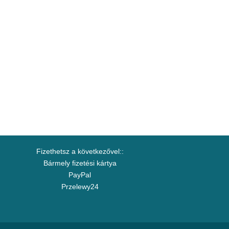
Fizethetsz a következővel::
Bármely fizetési kártya
PayPal
Przelewy24