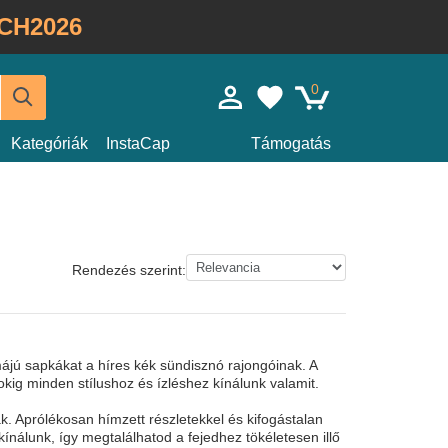
CH2026
0
Kategóriák
InstaCap
Támogatás
Rendezés szerint:
jú sapkákat a híres kék sündisznó rajongóinak. A
kig minden stílushoz és ízléshez kínálunk valamit.
. Aprólékosan hímzett részletekkel és kifogástalan
nálunk, így megtalálhatod a fejedhez tökéletesen illő