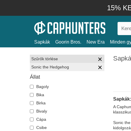
15% KE
Sapkák
Goorin Bros.
New Era
Minden gy
Sapká
Szűrők törlése
Sonic the Hedgehog
Állat
Bagoly
Bika
Sapkák:
Birka
A Caphunt
Bivaly
klassziku
Cápa
Sonic the
Csibe
kidolgozá