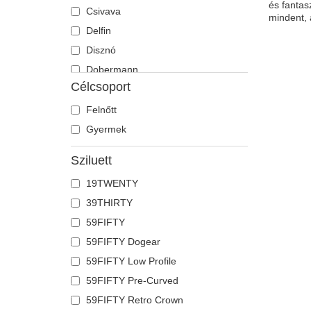
és fantas
Csivava
mindent, 
Delfin
Disznó
Dobermann
Célcsoport
Egér
Egyszarvú
Felnőtt
Farkas
Gyermek
Flamingó
Sziluett
Fóka
19TWENTY
Főnix
39THIRTY
Francia bulldog
59FIFTY
Galamb
59FIFTY Dogear
Gepárd
59FIFTY Low Profile
Gyík
59FIFTY Pre-Curved
Hangya
59FIFTY Retro Crown
Holló