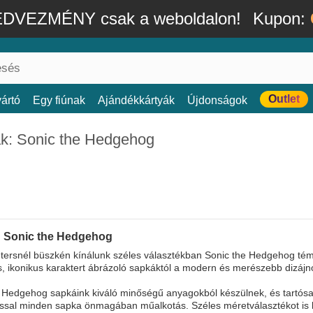
DVEZMÉNY csak a weboldalon!
Kupon:
Outlet
ártó
Egy fiúnak
Ajándékkártyák
Újdonságok
k: Sonic the Hedgehog
 Sonic the Hedgehog
ersnél büszkén kínálunk széles választékban Sonic the Hedgehog témá
s, ikonikus karaktert ábrázoló sapkáktól a modern és merészebb dizájno
 Hedgehog sapkáink kiváló minőségű anyagokból készülnek, és tartósak
ssal minden sapka önmagában műalkotás. Széles méretválasztékot is kí