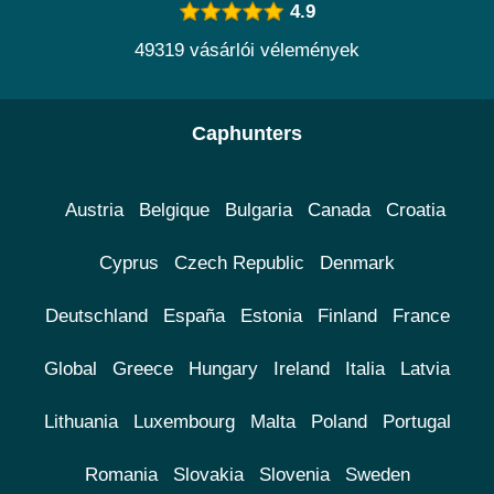
4.9
49319 vásárlói vélemények
Caphunters
Austria
Belgique
Bulgaria
Canada
Croatia
Cyprus
Czech Republic
Denmark
Deutschland
España
Estonia
Finland
France
Global
Greece
Hungary
Ireland
Italia
Latvia
Lithuania
Luxembourg
Malta
Poland
Portugal
Romania
Slovakia
Slovenia
Sweden