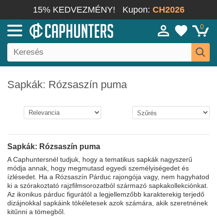
15% KEDVEZMÉNY!
Kupon:
CH2026
0
Sapkák: Rózsaszín puma
Sapkák: Rózsaszín puma
A Caphuntersnél tudjuk, hogy a tematikus sapkák nagyszerű
módja annak, hogy megmutasd egyedi személyiségedet és
ízlésedet. Ha a Rózsaszín Párduc rajongója vagy, nem hagyhatod
ki a szórakoztató rajzfilmsorozatból származó sapkakollekciónkat.
Az ikonikus párduc figurától a legjellemzőbb karakterekig terjedő
dizájnokkal sapkáink tökéletesek azok számára, akik szeretnének
kitűnni a tömegből.