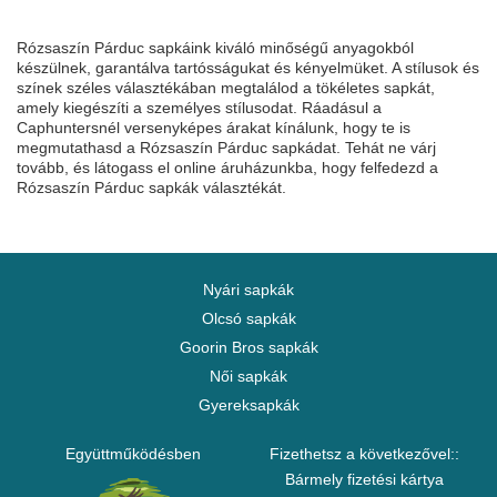
Rózsaszín Párduc sapkáink kiváló minőségű anyagokból
készülnek, garantálva tartósságukat és kényelmüket. A stílusok és
színek széles választékában megtalálod a tökéletes sapkát,
amely kiegészíti a személyes stílusodat. Ráadásul a
Caphuntersnél versenyképes árakat kínálunk, hogy te is
megmutathasd a Rózsaszín Párduc sapkádat. Tehát ne várj
tovább, és látogass el online áruházunkba, hogy felfedezd a
Rózsaszín Párduc sapkák választékát.
Nyári sapkák
Olcsó sapkák
Goorin Bros sapkák
Női sapkák
Gyereksapkák
Együttműködésben
Fizethetsz a következővel::
Bármely fizetési kártya