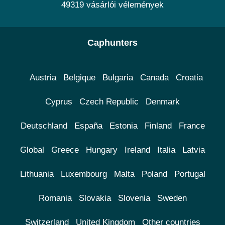
49319 vásárlói vélemények
Caphunters
Austria
Belgique
Bulgaria
Canada
Croatia
Cyprus
Czech Republic
Denmark
Deutschland
España
Estonia
Finland
France
Global
Greece
Hungary
Ireland
Italia
Latvia
Lithuania
Luxembourg
Malta
Poland
Portugal
Romania
Slovakia
Slovenia
Sweden
Switzerland
United Kingdom
Other countries