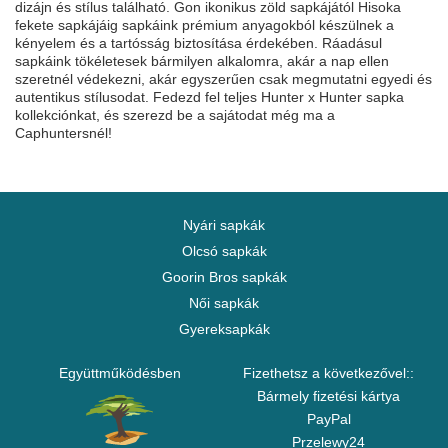
dizájn és stílus található. Gon ikonikus zöld sapkájától Hisoka
fekete sapkájáig sapkáink prémium anyagokból készülnek a
kényelem és a tartósság biztosítása érdekében. Ráadásul
sapkáink tökéletesek bármilyen alkalomra, akár a nap ellen
szeretnél védekezni, akár egyszerűen csak megmutatni egyedi és
autentikus stílusodat. Fedezd fel teljes Hunter x Hunter sapka
kollekciónkat, és szerezd be a sajátodat még ma a
Caphuntersnél!
Nyári sapkák
Olcsó sapkák
Goorin Bros sapkák
Női sapkák
Gyereksapkák
Együttműködésben
Fizethetsz a következővel::
Bármely fizetési kártya
PayPal
Przelewy24