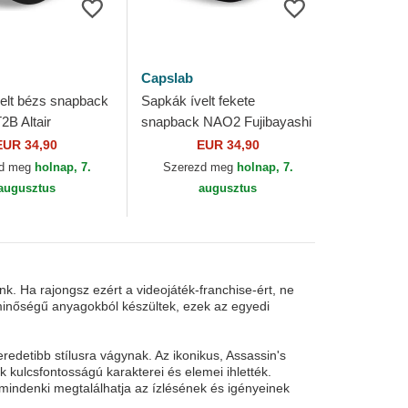
Capslab
elt bézs snapback
Sapkák ívelt fekete
B Altair
snapback NAO2 Fujibayashi
s Creed Capslab
Naoe Assassin's Creed
EUR 34,90
EUR 34,90
Capslab
zd meg
holnap, 7.
Szerezd meg
holnap, 7.
augusztus
augusztus
nk. Ha rajongsz ezért a videojáték-franchise-ért, ne
ó minőségű anyagokból készültek, ezek az egyedi
edetibb stílusra vágynak. Az ikonikus, Assassin's
k kulcsfontosságú karakterei és elemei ihlették.
 mindenki megtalálhatja az ízlésének és igényeinek