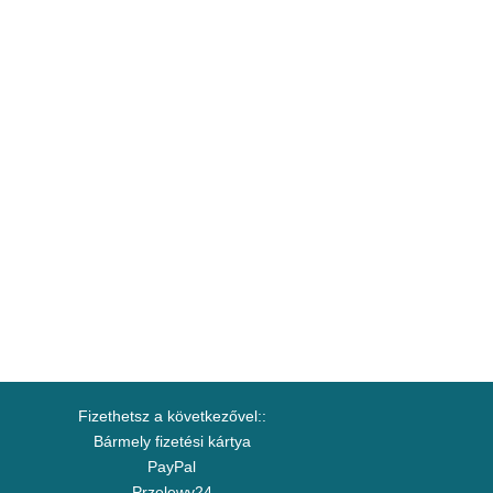
Fizethetsz a következővel::
Bármely fizetési kártya
PayPal
Przelewy24