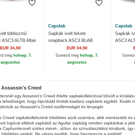
Capslab
Capslab
elt többszínű
Sapkák ívelt fekete
Sapkák ív
 ASC3 ALTB Altair
snapback ASC3 BLAB
ASC3 ALT2
's Creed Capslab
Assassin's Creed Capslab
Assassin'
EUR 34,90
EUR 34,90
zd meg
holnap, 7.
Szerezd meg
holnap, 7.
Szere
augusztus
augusztus
 Assassin's Creed
ersnél egy Assassin's Creed ihlette sapkakollekcióval bővült a kínálatu
a lehetőséget, hogy kipróbáld limitált kiadású sapkáink egyikét. Kivál
tükrözik az Assassin's Creed szellemiségét és lényegét.
s Creed sapkakollekciónk tökéletes azok számára, akik merészebb és er
od logóval ellátott sapkától az Aguilar sapkáig minden sapkánkat a játé
 Caphuntersnél széles méret-, stílus- és színválasztékot kínálunk, így
 tökéletes sapkát. Ne várjon tovább, hogy beszerezze a sajátját!