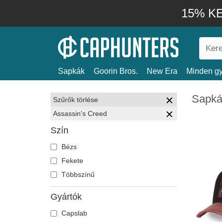
15% KE
Sapkák
Goorin Bros.
New Era
Minden gy
Sapká
Szűrők törlése
Assassin's Creed
Szín
Bézs
Fekete
Többszínű
Gyártók
Capslab