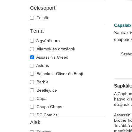
Célcsoport
Felnőtt
Capslab
Téma
Sapkák ív
snapback
A gyűrűk ura
Assassin
Államok és országok
Szere
Assassin's Creed
Asterix
Bajnokok: Oliver és Benji
Barbie
Sapkák:
Beetlejuice
A Caphunt
Cápa
hagyd ki 
dizájnok 
Chupa Chups
DC Comics
Assassin'
Brotherho
Alak
Disney
Továbbá a
megfelelő
Dragon Ball