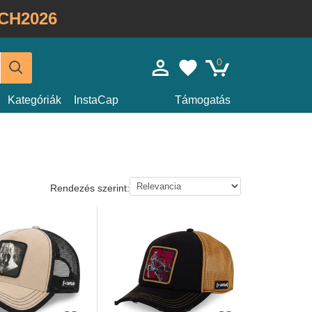
CH2026
0
Kategóriák
InstaCap
Támogatás
Rendezés szerint: