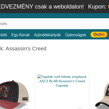
DVEZMÉNY csak a weboldalon!
Kupon:
Outlet
ártó
Egy fiúnak
Ajándékkártyák
Újdonságok
k: Assassin's Creed