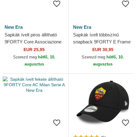
New Era
New Era
Sapkák ívelt piros állítható
Sapkák ívelt többszínű
9FORTY Core Associazione
snapback 9FORTY E Frame
Sportiva Roma Serie A New
Core Associazione Sportiva
EUR 25,95
EUR 30,95
Era
Roma Serie A New Era
Szerezd meg
hétfő, 10.
Szerezd meg
hétfő, 10.
augusztus
augusztus