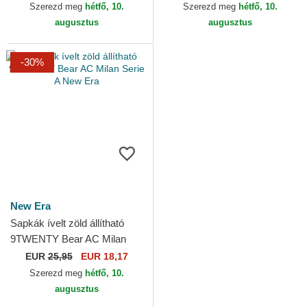
Serie A New Era
Szerezd meg
hétfő, 10.
Szerezd meg
hétfő, 10.
augusztus
augusztus
-30%
New Era
Sapkák ívelt zöld állítható
9TWENTY Bear AC Milan
Serie A New Era
EUR
25,95
EUR 18,17
Szerezd meg
hétfő, 10.
augusztus