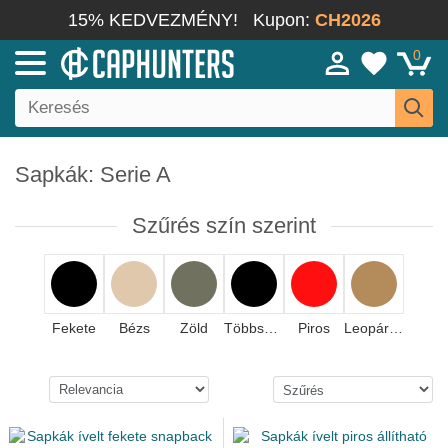
15% KEDVEZMÉNY!
Kupon:
CH2026
0
Sapkák: Serie A
Szűrés szín szerint
Fekete
Bézs
Zöld
Többszínű
Piros
Leopárdmintás