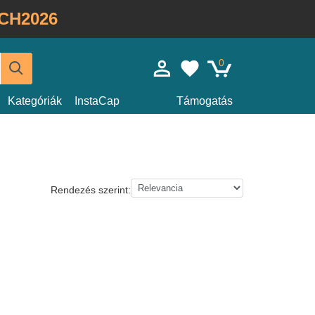
CH2026
0
Kategóriák
InstaCap
Támogatás
Rendezés szerint: