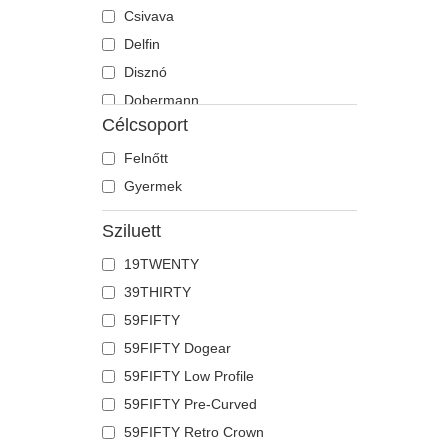
Csivava
Delfin
Disznó
Dobermann
Célcsoport
Egér
Egyszarvú
Felnőtt
Farkas
Gyermek
Flamingó
Sziluett
Fóka
19TWENTY
Főnix
39THIRTY
Francia bulldog
59FIFTY
Galamb
59FIFTY Dogear
Gepárd
59FIFTY Low Profile
Gyík
59FIFTY Pre-Curved
Hangya
59FIFTY Retro Crown
Holló