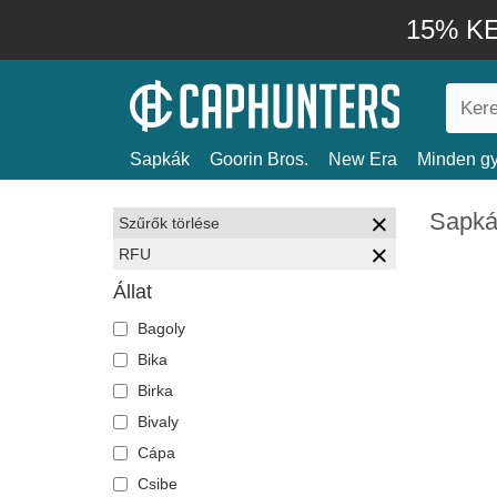
15% KE
Sapkák
Goorin Bros.
New Era
Minden gy
Sapká
Szűrők törlése
RFU
Állat
Bagoly
Bika
Birka
Bivaly
Cápa
Csibe