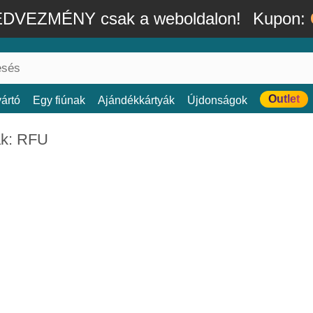
DVEZMÉNY csak a weboldalon!
Kupon:
Outlet
ártó
Egy fiúnak
Ajándékkártyák
Újdonságok
k: RFU