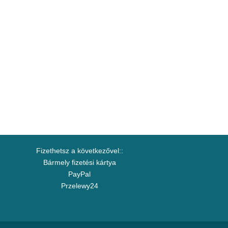
Fizethetsz a következővel::
Bármely fizetési kártya
PayPal
Przelewy24