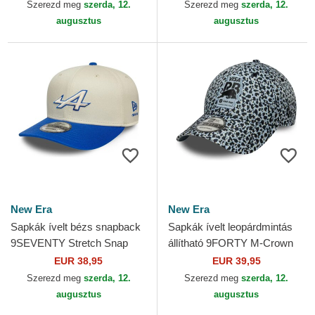
New Era
New Era
Szerezd meg
szerda, 12.
Szerezd meg
szerda, 12.
augusztus
augusztus
New Era
New Era
Sapkák ívelt bézs snapback
Sapkák ívelt leopárdmintás
9SEVENTY Stretch Snap
állítható 9FORTY M-Crown
Contrast Visor Alpine F1
Racing Bulls F1 Team
EUR 38,95
EUR 39,95
Team Formula 1 New Era
Formula 1 New Era
Szerezd meg
szerda, 12.
Szerezd meg
szerda, 12.
augusztus
augusztus