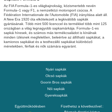
Az FIA Formula–1-es világbajnokság, közismertebb nevén
Formula–1 vagy F1, a nemzetközi motorsport csúcsa. A
Fédération Internationale de l'Automobile (FIA) irányítása alatt áll.
A New Era 1920 óta elkötelezett a legkiválóbb sapkák
gyártásának. Több mint 500 licenccel és termékkel több mint 125
országban a világ legnagyobb sapkamárkája. Formula–1-es
sapkái híresek, és számos más termékcsaládot is kínálnak
minden ízlésnek megfelelően, beleértve az állítható sapkákat, a
kamionos sapkákat és a testhezálló sapkákat különböző
méretekben, férfiak és nők számára egyaránt.
Nyári sapkák
Olcsó sapkák
Goorin Bros sapkák
Női sapkák
Gyereksapkák
Együttműködésben
Fizethetsz a következővel::