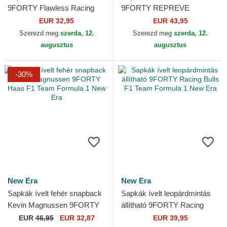
9FORTY Flawless Racing
9FORTY REPREVE
Bulls F1 Team Formula 1
Wordmark Red Bull Racing
EUR 32,95
EUR 43,95
New Era
Formula 1 New Era
Szerezd meg
szerda, 12.
Szerezd meg
szerda, 12.
augusztus
augusztus
-30%
New Era
New Era
Sapkák ívelt fehér snapback
Sapkák ívelt leopárdmintás
Kevin Magnussen 9FORTY
állítható 9FORTY Racing
Haas F1 Team Formula 1
Bulls F1 Team Formula 1
EUR
46,95
EUR 32,87
EUR 39,95