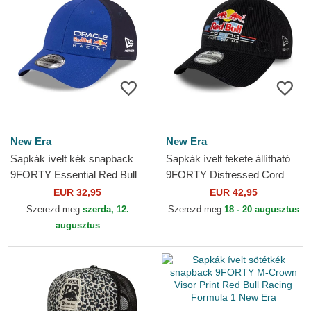
New Era
New Era
Sapkák ívelt kék snapback
Sapkák ívelt fekete állítható
9FORTY Essential Red Bull
9FORTY Distressed Cord
Racing Formula 1 New Era
Red Bull Racing Formula 1
EUR 32,95
EUR 42,95
New Era
Szerezd meg
szerda, 12.
Szerezd meg
18 - 20 augusztus
augusztus