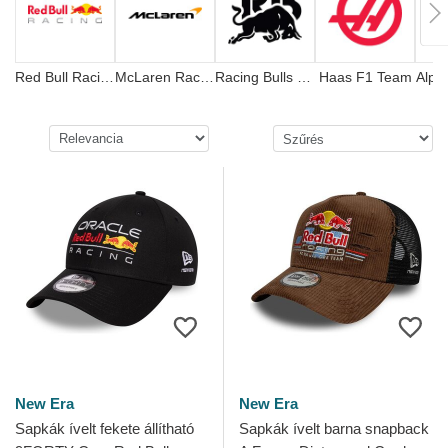
Red Bull Racing
McLaren Racing
Racing Bulls F1 Team
Haas F1 Team
Alpi
New Era
New Era
Sapkák ívelt fekete állítható
Sapkák ívelt barna snapback