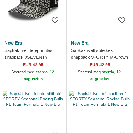
New Era
New Era
Sapkák ívelt terepmintás
Sapkák ívelt sötétkék
snapback 9SEVENTY
snapback 9FORTY M-Crown
Stretch Snap Racing Bulls F1
Visor Print Red Bull Racing
EUR 42,95
EUR 42,95
Team Formula 1 New Era
Formula 1 New Era
Szerezd meg
szerda, 12.
Szerezd meg
szerda, 12.
augusztus
augusztus