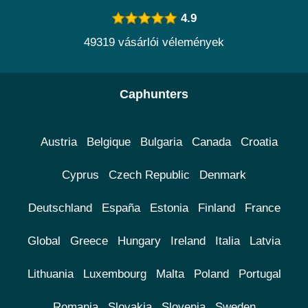
4.9
49319 vásárlói vélemények
Caphunters
Austria
Belgique
Bulgaria
Canada
Croatia
Cyprus
Czech Republic
Denmark
Deutschland
España
Estonia
Finland
France
Global
Greece
Hungary
Ireland
Italia
Latvia
Lithuania
Luxembourg
Malta
Poland
Portugal
Romania
Slovakia
Slovenia
Sweden