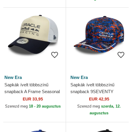
New Era
New Era
Sapkák ívelt többszínű
Sapkák ívelt többszínű
snapback A Frame Seasonal
snapback 9SEVENTY
Red Bull Racing Formula 1
Stretch Snap Digi Camo Red
EUR 33,95
EUR 42,95
New Era
Bull Racing Formula 1 New
Szerezd meg
18 - 20 augusztus
Szerezd meg
szerda, 12.
Era
augusztus