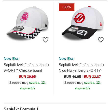
-30%
New Era
New Era
Sapkák ívelt fehér snapback
Sapkák ívelt fehér snapback
9FORTY Checkerboard
Nico Hulkenberg 9FORTY
Racing Bulls F1 Team
Haas F1 Team Formula 1
EUR 39,95
EUR
46,95
EUR 32,87
Formula 1 New Era
New Era
Szerezd meg
szerda, 12.
Szerezd meg
szerda, 12.
augusztus
augusztus
Sapkák: Formula 1