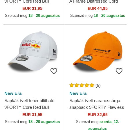
9FORTY Core Red Bull
A Frame Distressed Cord
Racing Formula 1 New Era
Red Bull Racing Formula 1
EUR 31,95
EUR 44,95
New Era
Szerezd meg
18 - 20 augusztus
Szerezd meg
18 - 20 augusztus
(5)
New Era
New Era
Sapkák ívelt fehér állítható
Sapkák ívelt narancssárga
9FORTY Core Red Bull
snapback 9FORTY Flawless
Racing Formula 1 New Era
McLaren Racing Formula 1
EUR 31,95
EUR 32,95
New Era
Szerezd meg
18 - 20 augusztus
Szerezd meg
szerda, 12.
augusztus