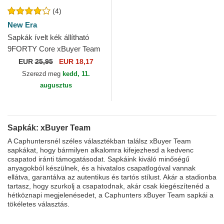
(4)
New Era
Sapkák ívelt kék állítható
9FORTY Core xBuyer Team
Kings League New Era
EUR
25,95
EUR 18,17
Szerezd meg
kedd, 11.
augusztus
Sapkák: xBuyer Team
A Caphuntersnél széles választékban találsz xBuyer Team
sapkákat, hogy bármilyen alkalomra kifejezhesd a kedvenc
csapatod iránti támogatásodat. Sapkáink kiváló minőségű
anyagokból készülnek, és a hivatalos csapatlogóval vannak
ellátva, garantálva az autentikus és tartós stílust. Akár a stadionba
tartasz, hogy szurkolj a csapatodnak, akár csak kiegészítenéd a
hétköznapi megjelenésedet, a Caphunters xBuyer Team sapkái a
tökéletes választás.