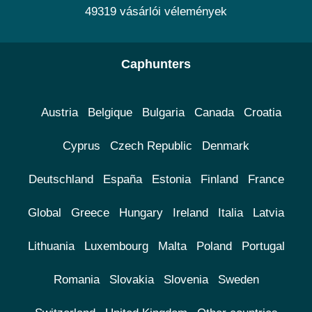
49319 vásárlói vélemények
Caphunters
Austria
Belgique
Bulgaria
Canada
Croatia
Cyprus
Czech Republic
Denmark
Deutschland
España
Estonia
Finland
France
Global
Greece
Hungary
Ireland
Italia
Latvia
Lithuania
Luxembourg
Malta
Poland
Portugal
Romania
Slovakia
Slovenia
Sweden