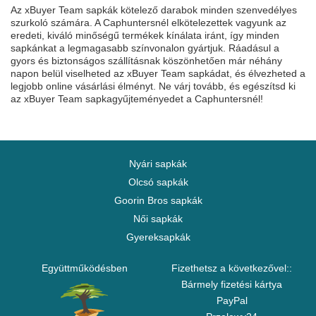
Az xBuyer Team sapkák kötelező darabok minden szenvedélyes
szurkoló számára. A Caphuntersnél elkötelezettek vagyunk az
eredeti, kiváló minőségű termékek kínálata iránt, így minden
sapkánkat a legmagasabb színvonalon gyártjuk. Ráadásul a
gyors és biztonságos szállításnak köszönhetően már néhány
napon belül viselheted az xBuyer Team sapkádat, és élvezheted a
legjobb online vásárlási élményt. Ne várj tovább, és egészítsd ki
az xBuyer Team sapkagyűjteményedet a Caphuntersnél!
Nyári sapkák
Olcsó sapkák
Goorin Bros sapkák
Női sapkák
Gyereksapkák
Együttműködésben
Fizethetsz a következővel::
Bármely fizetési kártya
PayPal