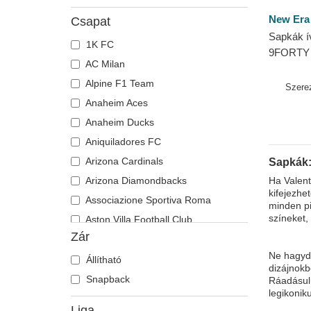
New Era
Csapat
Sapkák íve
1K FC
9FORTY
AC Milan
Valentin
Alpine F1 Team
MotoGP 
Szere
Anaheim Aces
Anaheim Ducks
Aniquiladores FC
Arizona Cardinals
Sapkák:
Arizona Diamondbacks
Ha Valent
kifejezhe
Associazione Sportiva Roma
minden pi
színeket,
Aston Villa Football Club
Zár
Atlanta Braves
Ne hagyd 
Atlanta Falcons
Állítható
dizájnokb
Atlanta Hawks
Snapback
Ráadásul,
legikonik
Boston Bruins
Liga