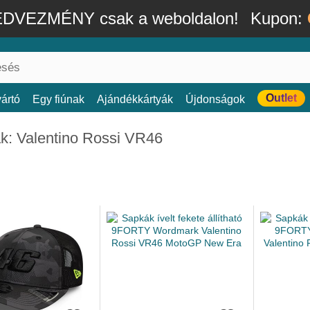
DVEZMÉNY csak a weboldalon!
Kupon:
Outlet
ártó
Egy fiúnak
Ajándékkártyák
Újdonságok
k: Valentino Rossi VR46