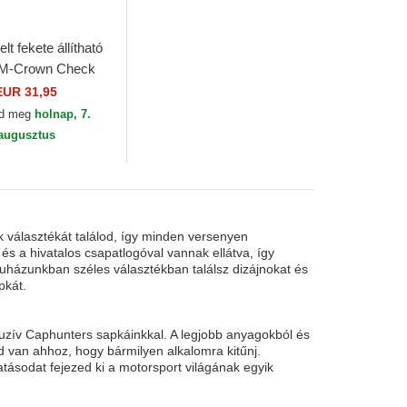
lt fekete állítható
M-Crown Check
 Rossi VR46
EUR 31,95
ew Era
zd meg
holnap, 7.
augusztus
 választékát találod, így minden versenyen
s a hivatalos csapatlogóval vannak ellátva, így
uházunkban széles választékban találsz dizájnokat és
pkát.
luzív Caphunters sapkáinkkal. A legjobb anyagokból és
d van ahhoz, hogy bármilyen alkalomra kitűnj.
tásodat fejezed ki a motorsport világának egyik