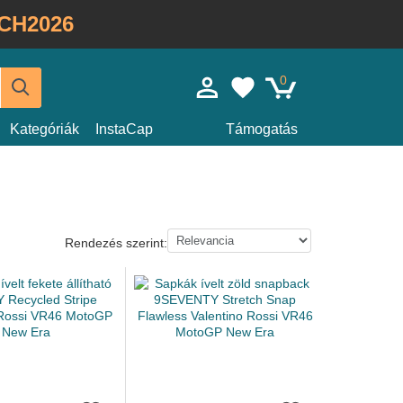
CH2026
0
Kategóriák
InstaCap
Támogatás
Rendezés szerint: