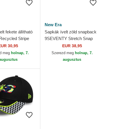
New Era
lt fekete állítható
Sapkák ívelt zöld snapback
ecycled Stripe
9SEVENTY Stretch Snap
 Rossi VR46
Flawless Valentino Rossi
EUR 30,95
EUR 38,95
ew Era
VR46 MotoGP New Era
zd meg
holnap, 7.
Szerezd meg
holnap, 7.
augusztus
augusztus