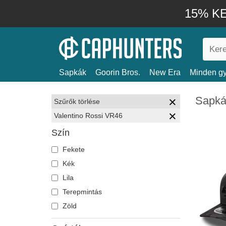
15% KE
Sapkák
Goorin Bros.
New Era
Minden gy
Sapká
Szűrők törlése
Valentino Rossi VR46
Szín
Fekete
Kék
Lila
Terepmintás
Zöld