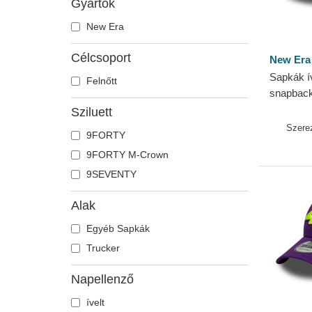
Gyártók
New Era
Célcsoport
New Era
Sapkák ív
Felnőtt
snapbac
Stretch 
Sziluett
VR46 Mo
Szere
9FORTY
9FORTY M-Crown
9SEVENTY
Alak
Egyéb Sapkák
Trucker
Napellenző
ívelt