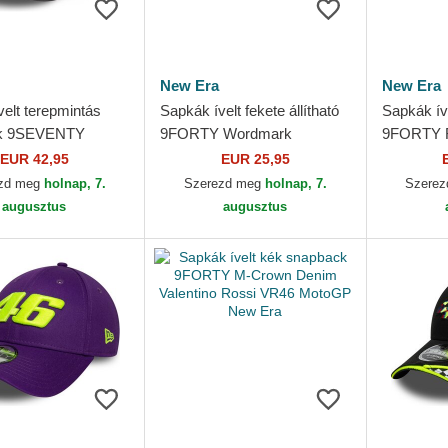
New Era
New Era
elt terepmintás
Sapkák ívelt fekete állítható
Sapkák íve
k 9SEVENTY
9FORTY Wordmark
9FORTY R
Snap Valentino Rossi
Valentino Rossi VR46
Valentino
EUR 42,95
EUR 25,95
toGP New Era
MotoGP New Era
MotoGP N
zd meg
holnap, 7.
Szerezd meg
holnap, 7.
Szere
augusztus
augusztus