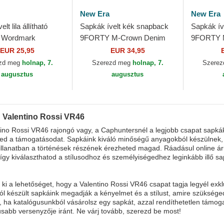
New Era
New Era
lt lila állítható
Sapkák ívelt kék snapback
Sapkák íve
 Wordmark
9FORTY M-Crown Denim
9FORTY 
o Rossi VR46
Valentino Rossi VR46
Valentino
EUR 25,95
EUR 34,95
New Era
MotoGP New Era
MotoGP N
zd meg
holnap, 7.
Szerezd meg
holnap, 7.
Szere
augusztus
augusztus
 Valentino Rossi VR46
ino Rossi VR46 rajongó vagy, a Caphuntersnél a legjobb csapat sapkák
ted a támogatásodat. Sapkáink kiváló minőségű anyagokból készülnek, é
llanatban a történések részének érezheted magad. Ráadásul online ár
 így kiválaszthatod a stílusodhoz és személyiségedhez leginkább illő sa
ki a lehetőséget, hogy a Valentino Rossi VR46 csapat tagja legyél exk
ól készült sapkáink megadják a kényelmet és a stílust, amire szüksége
 ha katalógusunkból vásárolsz egy sapkát, azzal rendíthetetlen támoga
usabb versenyzője iránt. Ne várj tovább, szerezd be most!