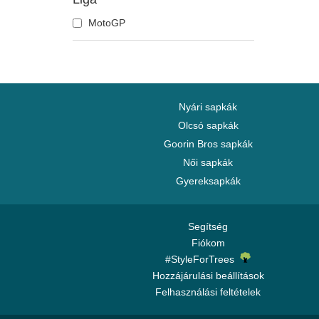
Boston Celtics
MotoGP
Boston Red Sox
Brooklyn Nets
Carolina Panthers
Charlotte Hornets
Chelsea Football Club
Nyári sapkák
Chicago Bears
Olcsó sapkák
Goorin Bros sapkák
Chicago Blackhawks
Női sapkák
Chicago Bulls
Gyereksapkák
Chicago Cubs
Chicago White Sox
Cincinnati Bengals
Segítség
Fiókom
Cincinnati Reds
#StyleForTrees
Cleveland Browns
Hozzájárulási beállítások
Cleveland Cavaliers
Felhasználási feltételek
Cleveland Cubs