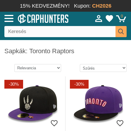
15% KEDVEZMÉNY!
Kupon:
CH2026
0
Sapkák: Toronto Raptors
-30%
-30%