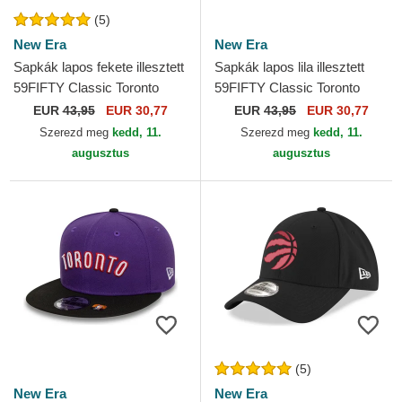
(5)
New Era
New Era
Sapkák lapos fekete illesztett
Sapkák lapos lila illesztett
59FIFTY Classic Toronto
59FIFTY Classic Toronto
Raptors NBA New Era
Raptors NBA New Era
EUR
43,95
EUR 30,77
EUR
43,95
EUR 30,77
Szerezd meg
kedd, 11.
Szerezd meg
kedd, 11.
augusztus
augusztus
(5)
New Era
New Era