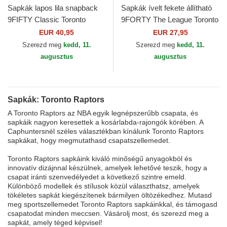
Sapkák lapos lila snapback
Sapkák ívelt fekete állítható
9FIFTY Classic Toronto
9FORTY The League Toronto
Raptors NBA New Era
Raptors NBA New Era
EUR 40,95
EUR 27,95
Szerezd meg
kedd, 11.
Szerezd meg
kedd, 11.
augusztus
augusztus
Sapkák: Toronto Raptors
A Toronto Raptors az NBA egyik legnépszerűbb csapata, és
sapkáik nagyon keresettek a kosárlabda-rajongók körében. A
Caphuntersnél széles választékban kínálunk Toronto Raptors
sapkákat, hogy megmutathasd csapatszellemedet.
Toronto Raptors sapkáink kiváló minőségű anyagokból és
innovatív dizájnnal készülnek, amelyek lehetővé teszik, hogy a
csapat iránti szenvedélyedet a következő szintre emeld.
Különböző modellek és stílusok közül választhatsz, amelyek
tökéletes sapkát kiegészítenek bármilyen öltözékedhez. Mutasd
meg sportszellemedet Toronto Raptors sapkáinkkal, és támogasd
csapatodat minden meccsen. Vásárolj most, és szerezd meg a
sapkát, amely téged képvisel!