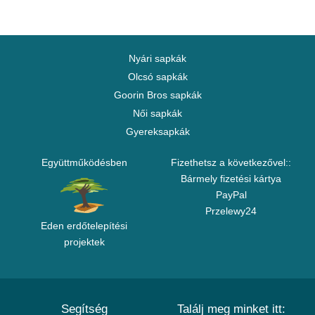
Nyári sapkák
Olcsó sapkák
Goorin Bros sapkák
Női sapkák
Gyereksapkák
Együttműködésben
Fizethetsz a következővel::
Bármely fizetési kártya
PayPal
Przelewy24
Eden erdőtelepítési
projektek
Segítség
Találj meg minket itt: