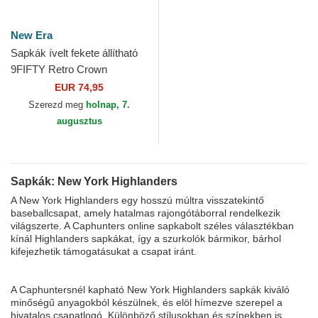
New Era
Sapkák ívelt fekete állítható
9FIFTY Retro Crown
Heritage Series New York
EUR 74,95
Highlanders MLB New Era
Szerezd meg
holnap, 7.
augusztus
Sapkák: New York Highlanders
A New York Highlanders egy hosszú múltra visszatekintő
baseballcsapat, amely hatalmas rajongótáborral rendelkezik
világszerte. A Caphunters online sapkabolt széles választékban
kínál Highlanders sapkákat, így a szurkolók bármikor, bárhol
kifejezhetik támogatásukat a csapat iránt.
A Caphuntersnél kapható New York Highlanders sapkák kiváló
minőségű anyagokból készülnek, és elöl hímezve szerepel a
hivatalos csapatlogó. Különböző stílusokban és színekben is