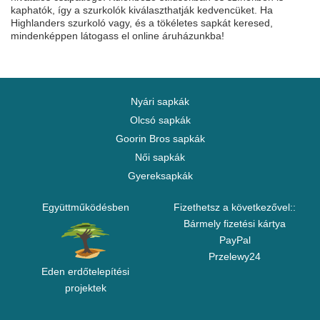
kaphatók, így a szurkolók kiválaszthatják kedvencüket. Ha
Highlanders szurkoló vagy, és a tökéletes sapkát keresed,
mindenképpen látogass el online áruházunkba!
Nyári sapkák
Olcsó sapkák
Goorin Bros sapkák
Női sapkák
Gyereksapkák
Együttműködésben
Fizethetsz a következővel::
Bármely fizetési kártya
PayPal
Przelewy24
Eden erdőtelepítési
projektek